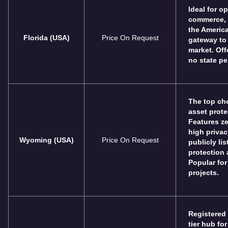
Ideal for o
commerce, a
the America
Florida (USA)
Price On Request
gateway to
market. Of
no state pe
The top cho
asset prote
Features ze
high priva
Wyoming (USA)
Price On Request
publicly li
protection 
Popular for
projects.
Registered 
tier hub fo