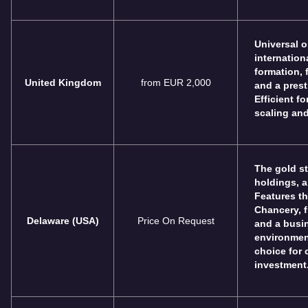
Universal o
internation
formation,
United Kingdom
from EUR 2,000
and a prest
Efficient f
scaling and
The gold st
holdings, 
Features th
Chancery, f
Delaware (USA)
Price On Request
and a busin
environment
choice for
investment