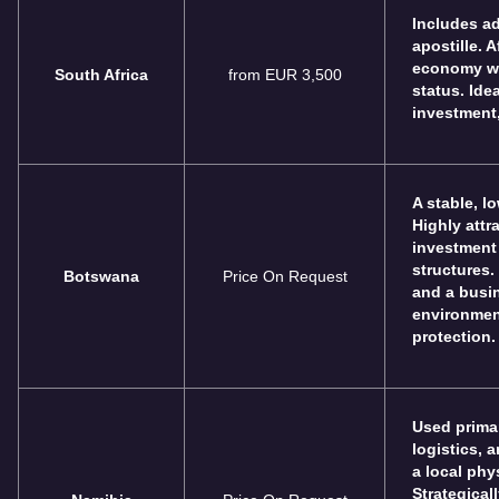
Includes a
apostille. 
economy wi
South Africa
from EUR 3,500
status. Ide
investment
A stable, l
Highly attr
investment
structures.
Botswana
Price On Request
and a busin
environmen
protection.
Used primar
logistics, 
a local phy
Strategical