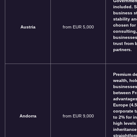
Government
included. S
business st
stability a
chosen for
Austria
from EUR 5,000
consulting,
businesses.
trust from
partners.
Premium des
wealth, hol
businesses.
between Fr
advantages
Europe (4.5
corporate 
Andorra
from EUR 9,000
to 2% for in
high levels
inheritance
straightfor