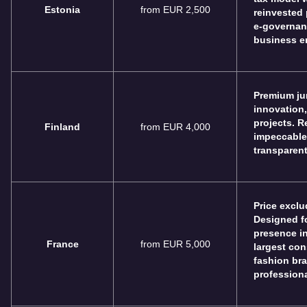
Estonia
from EUR 2,500
reinvested 
e-governan
business e
Premium jur
innovation
projects. R
Finland
from EUR 4,000
impeccable
transparent
Price exclu
Designed fo
presence in
France
from EUR 5,000
largest con
fashion br
professiona