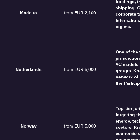
holdings, i
shipping. O
Madeira
from EUR 2,100
corporate t
Internation
regime.
One of the 
jurisdiction
VC models, 
Netherlands
from EUR 5,000
groups. Kno
network of 
the Partici
Top-tier ju
targeting t
energy, tec
Norway
from EUR 5,000
sectors. K
economic st
governance