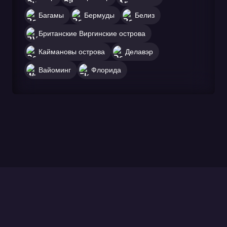
Багамы
Бермуды
Белиз
Британские Виргинские острова
Каймановы острова
Делавэр
Вайоминг
Флорида