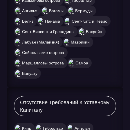
Каймановы острова
Гибралтар
Ангилья
Багамы
Бермуды
Белиз
Панама
Сент-Китс и Невис
Сент-Винсент и Гренадины
Бахрейн
Лабуан (Малайзия)
Маврикий
Сейшельские острова
Маршалловы острова
Самоа
Вануату
Отсутствие Требований К Уставному
Капиталу
Кипр
Гибралтар
Ангилья