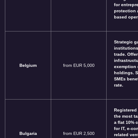
for entrepr
protection 
based oper
Strategic g
institutions
trade. Offe
infrastruct
Belgium
from EUR 5,000
exemption 
holdings. S
SMEs benef
rate.
Registered
the most ta
a flat 10% c
for IT, e-c
Bulgaria
from EUR 2,500
related ven