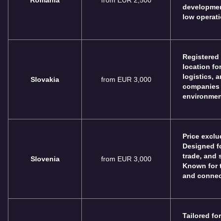
developmen
low operati
Registered
location fo
logistics, 
Slovakia
from EUR 3,000
companies 
environmen
Price exclu
Designed fo
trade, and 
Slovenia
from EUR 3,000
Known for 
and connect
Tailored fo