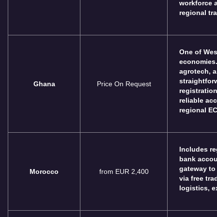
workforce a
regional tr
One of West
economies.
agrotech, a
straightfo
Ghana
Price On Request
registratio
reliable ac
regional E
Includes r
bank accoun
gateway to 
Morocco
from EUR 2,400
via free tr
logistics, 