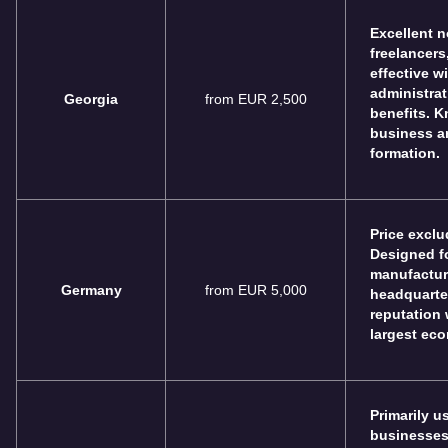
Excellent n
freelancers
effective w
administrat
Georgia
from EUR 2,500
benefits. K
business a
formation.
Price exclu
Designed fo
manufacturi
Germany
from EUR 5,000
headquarter
reputation 
largest ec
Primarily u
businesses,