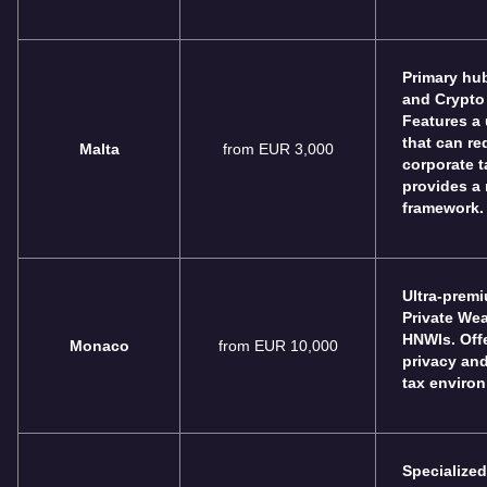
Primary hub
and Crypto 
Features a
that can re
Malta
from EUR 3,000
corporate t
provides a 
framework.
Ultra-premi
Private Wea
HNWIs. Offe
Monaco
from EUR 10,000
privacy an
tax enviro
Specialize