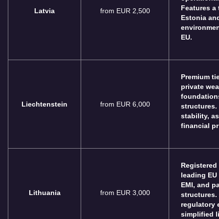
Features a 
Latvia
from EUR 2,500
Estonia and
environment
EU.
Premium tie
private we
foundation
Liechtenstein
from EUR 6,000
structures.
stability, 
financial pr
Registered
leading EU 
EMI, and p
Lithuania
from EUR 3,000
structures.
regulatory
simplified 