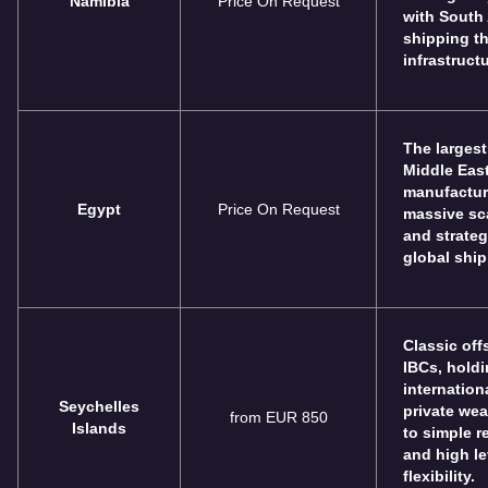
Namibia
Price On Request
with South 
shipping t
infrastructu
The largest
Middle East.
manufacturi
Egypt
Price On Request
massive sca
and strateg
global ship
Classic off
IBCs, hold
internation
Seychelles
private wea
from EUR 850
Islands
to simple r
and high le
flexibility.