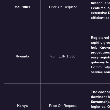
fintech, an
Mauritius
Price On Request
Features l
extensive D
efficient a
Registered
rapidly gr
hub. Known
procedures
Rwanda
from EUR 1,350
easy regist
gateway to 
Community 
service co
The economi
dominant hu
Savannah),
Kenya
Price On Request
logistics. O