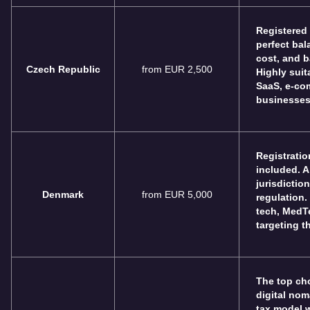
Registered
perfect bal
cost, and b
Czech Republic
from EUR 2,500
Highly suit
SaaS, e-co
businesses
Registratio
included. A
jurisdictio
Denmark
from EUR 5,000
regulation.
tech, MedT
targeting t
The top cho
digital nom
tax model w