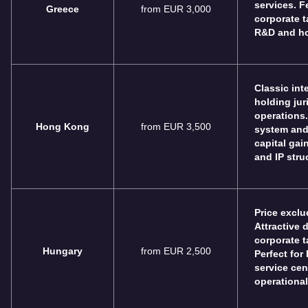
services. F
Greece
from EUR 3,000
corporate t
R&D and hos
Classic int
holding jur
operations. 
Hong Kong
from EUR 3,500
system and 
capital gain
and IP stru
Price exclu
Attractive 
corporate t
Hungary
from EUR 2,500
Perfect for
service cen
operational