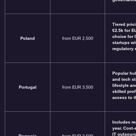
Tiered pric
€2.5k for E
choice for 
Poland
from EUR 2,500
startups w
regulatory
Popular hub
and tech st
lifestyle an
Portugal
from EUR 3,500
skilled pro
access to t
Includes re
year. Cost-e
IT outsourc
Romania
from EUR 2,500