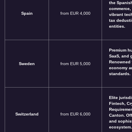
the Spanis
commerce, 
Spain
from EUR 4,000
vibrant tec
tax deducti
entities.
Premium hub
SaaS, and g
Renowned f
Sweden
from EUR 5,000
economy an
standards.
Elite jurisd
Fintech, Cr
Requiremen
Switzerland
from EUR 6,000
Canton. Off
and sophist
ecosystem.