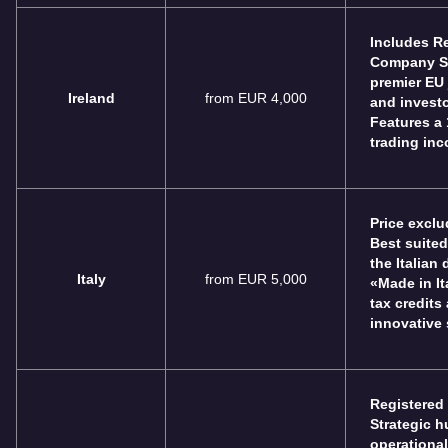
Includes Re
Company Se
premier EU j
Ireland
from EUR 4,000
and invest
Features a 
trading in
Price exclu
Best suited
the Italian
Italy
from EUR 5,000
«Made in It
tax credits
innovative 
Registered
Strategic h
operational