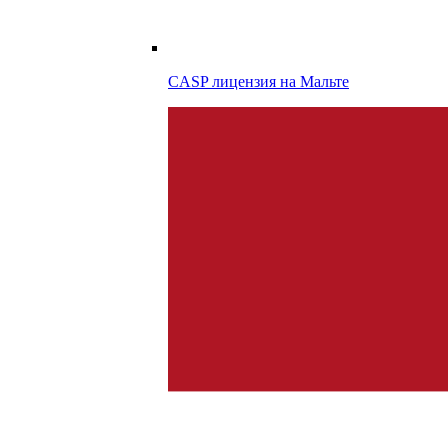
CASP лицензия на
Мальте