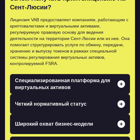
Сент-Люсии?
Лицензия VAB предоставляет компаниям, работающим с
криптовалютами и виртуальными активами,
регулируемую правовую основу для ведения
деятельности на территории Сент-Люсии или из нее. Она
помогает структурировать услуги по обмену, передаче,
хранению и выпуску токенов в рамках специальной
системы регулирования виртуальных активов,
контролируемой FSRA.
Специализированная платформа для
виртуальных активов
В Сент-Люсии действует особая правовая база для
деятельности, связанной с виртуальными активами,
Четкий нормативный статус
включая правила лицензирования, требования к
подаче заявок и текущие обязательства.
Лицензия VAB подтверждает, что FSRA
уполномочивает компанию предоставлять
Широкий охват бизнес-модели
утвержденные услуги в области виртуальных активов
в рамках действия лицензии.
Лицензия может охватывать один или несколько