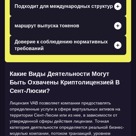
видов деятельности, включая обмен фиатных валют
Подходит для международных структур
на криптовалюты, обмен криптовалют на
криптовалюты, услуги по переводу средств, услуги
Сент-Люсия может подойти для криптобизнеса,
по хранению и выпуску криптовалют.
принадлежащего иностранным владельцам, при
маршрут выпуска токенов
условии, что компания соответствует требованиям к
местному присутствию, основному представителю и
Данная система обеспечивает регулируемый
Доверие к соблюдению нормативных
операционной деятельности.
порядок работы для предприятий, занимающихся
требований
выпуском или продажей виртуальных активов в
сфере финансовых услуг, включая проверку со
Лицензия требует соблюдения принципов
стороны FSRA и выдачу заявления об отсутствии
корпоративного управления, контроля за
возражений, где это требуется.
противодействием отмыванию денег,
Какие Виды Деятельности Могут
финансированию терроризма и защите гражданских
Быть Охвачены Криптолицензией В
прав, кибербезопасности, защиты активов клиентов
и оперативной готовности, что может укрепить
Сент-Люсии?
доверие со стороны партнеров и поставщиков услуг.
Лицензия VAB позволяет компании предоставлять
определенные услуги в сфере виртуальных активов на
территории Сент-Люсии или из нее, в зависимости от
утвержденной сферы действия лицензии. Точная
категория деятельности определяется реальной бизнес-
моделью компании, потоком транзакций, уровнем