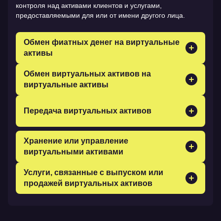
контроля над активами клиентов и услугами,
предоставляемыми для или от имени другого лица.
Обмен фиатных денег на виртуальные
активы
Покупка или продажа виртуальных активов за
Обмен виртуальных активов на
традиционную валюту для клиентов или от их
виртуальные активы
имени.
Содействие в проведении транзакций, в ходе
которых один виртуальный актив обменивается на
Передача виртуальных активов
другой виртуальный актив.
Перемещение виртуальных активов с одного адреса
Хранение или управление
или счета на другой от имени клиента или другого
лица.
виртуальными активами
Хранение, защита или управление виртуальными
Услуги, связанные с выпуском или
активами, закрытыми ключами или инструментами,
продажей виртуальных активов
обеспечивающими контроль над виртуальными
активами.
Предоставление финансовых услуг, связанных с
выпуском или продажей виртуальных активов,
включая поддержку, связанную с размещением