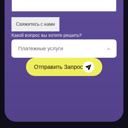
с
о
о
б
Свяжитесь с нами
щ
е
Какой вопрос вы хотите решить?
н
и
е
Платежные услуги
*
Отправить Запрос