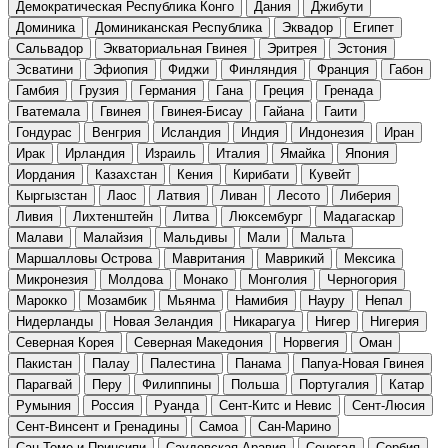
Демократическая Республика Конго
Дания
Джибути
Доминика
Доминиканская Республика
Эквадор
Египет
Сальвадор
Экваториальная Гвинея
Эритрея
Эстония
Эсватини
Эфиопия
Фиджи
Финляндия
Франция
Габон
Гамбия
Грузия
Германия
Гана
Греция
Гренада
Гватемала
Гвинея
Гвинея-Бисау
Гайана
Гаити
Гондурас
Венгрия
Исландия
Индия
Индонезия
Иран
Ирак
Ирландия
Израиль
Италия
Ямайка
Япония
Иордания
Казахстан
Кения
Кирибати
Кувейт
Кыргызстан
Лаос
Латвия
Ливан
Лесото
Либерия
Ливия
Лихтенштейн
Литва
Люксембург
Мадагаскар
Малави
Малайзия
Мальдивы
Мали
Мальта
Маршалловы Острова
Мавритания
Маврикий
Мексика
Микронезия
Молдова
Монако
Монголия
Черногория
Марокко
Мозамбик
Мьянма
Намибия
Науру
Непал
Нидерланды
Новая Зеландия
Никарагуа
Нигер
Нигерия
Северная Корея
Северная Македония
Норвегия
Оман
Пакистан
Палау
Палестина
Панама
Папуа-Новая Гвинея
Парагвай
Перу
Филиппины
Польша
Португалия
Катар
Румыния
Россия
Руанда
Сент-Китс и Невис
Сент-Люсия
Сент-Винсент и Гренадины
Самоа
Сан-Марино
Сан-Томе и Принсипи
Саудовская Аравия
Сенегал
Сербия