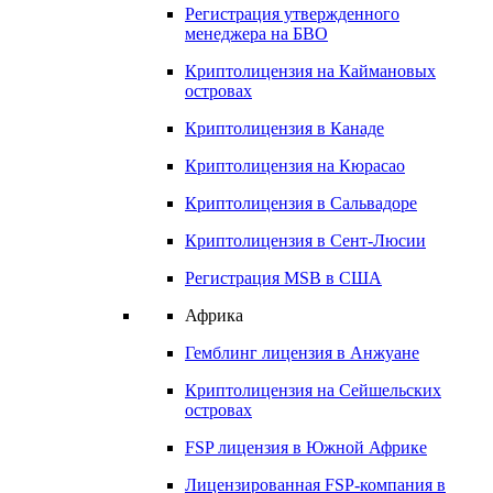
Регистрация утвержденного
менеджера на
БВО
Криптолицензия на
Каймановых
островах
Криптолицензия в
Канаде
Криптолицензия на
Кюрасао
Криптолицензия в
Сальвадоре
Криптолицензия в
Сент-Люсии
Регистрация MSB в США
Африка
Гемблинг лицензия в
Анжуане
Криптолицензия на
Сейшельских
островах
FSP лицензия в
Южной Африке
Лицензированная FSP-компания в