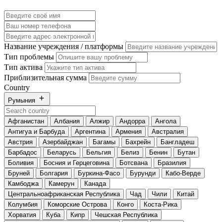
Название учреждения / платформы
Тип проблемы
Тип актива
Приблизительная сумма
Country
Румыния
Афганистан
Албания
Алжир
Андорра
Ангола
Антигуа и Барбуда
Аргентина
Армения
Австралия
Австрия
Азербайджан
Багамы
Бахрейн
Бангладеш
Барбадос
Беларусь
Бельгия
Белиз
Бенин
Бутан
Боливия
Босния и Герцеговина
Ботсвана
Бразилия
Бруней
Болгария
Буркина-Фасо
Бурунди
Кабо-Верде
Камбоджа
Камерун
Канада
Центральноафриканская Республика
Чад
Чили
Китай
Колумбия
Коморские Острова
Конго
Коста-Рика
Хорватия
Куба
Кипр
Чешская Республика