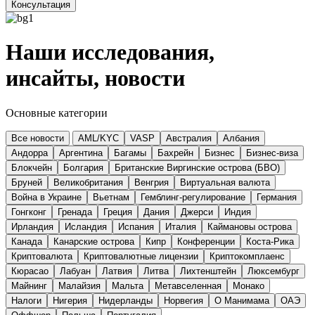
Консультация
Наши исследования,
инсайты, новости
Основные категории
Все новости
AML/KYC
VASP
Австралия
Албания
Андорра
Аргентина
Багамы
Бахрейн
Бизнес
Бизнес-виза
Блокчейн
Болгария
Британские Виргинские острова (БВО)
Бруней
Великобритания
Венгрия
Виртуальная валюта
Война в Украине
Вьетнам
Гемблинг-регулирование
Германия
Гонгконг
Гренада
Греция
Дания
Джерси
Индия
Ирландия
Исландия
Испания
Италия
Каймановы острова
Канада
Канарские острова
Кипр
Конференции
Коста-Рика
Криптовалюта
Криптовалютные лицензии
Криптокомплаенс
Кюрасао
Лабуан
Латвия
Литва
Лихтенштейн
Люксембург
Майнинг
Малайзия
Мальта
Метавселенная
Монако
Налоги
Нигерия
Нидерланды
Норвегия
О Манимама
ОАЭ