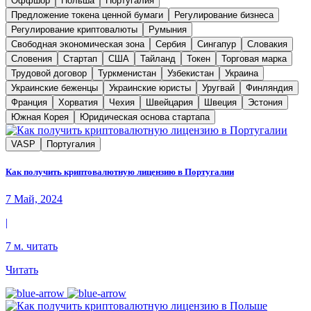
Оффшор
Польша
Португалия
Предложение токена ценной бумаги
Регулирование бизнеса
Регулирование криптовалюты
Румыния
Свободная экономическая зона
Сербия
Сингапур
Словакия
Словения
Стартап
США
Тайланд
Токен
Торговая марка
Трудовой договор
Туркменистан
Узбекистан
Украина
Украинские беженцы
Украинские юристы
Уругвай
Финляндия
Франция
Хорватия
Чехия
Швейцария
Швеция
Эстония
Южная Корея
Юридическая основа стартапа
VASP
Португалия
Как получить криптовалютную лицензию в Португалии
7 Май, 2024
|
7 м. читать
Читать