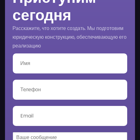
сегодня
Расскажите, что хотите создать. Мы подготовим
юридическую конструкцию, обеспечивающую его
реализацию
И
м
я
*
Т
е
л
е
ф
E
о
m
н
a
*
i
l
В
*