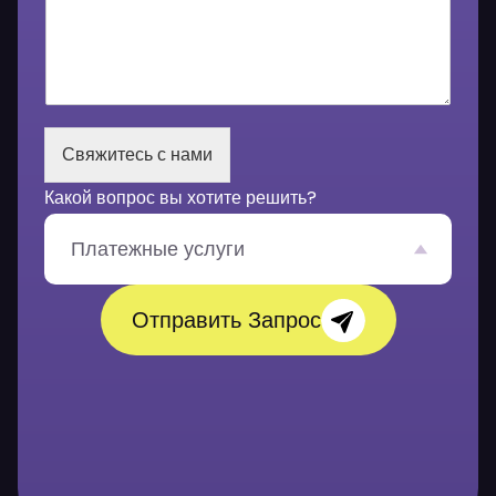
а
ш
е
с
о
о
б
Свяжитесь с нами
щ
е
Какой вопрос вы хотите решить?
н
и
е
Платежные услуги
*
Отправить Запрос