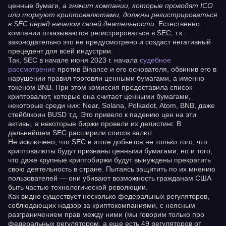
ценные бумаги,
а значит компании, которые проводят ICO
или торгуют криптовалютами, должны регистрироваться
в SEC перед началом своей деятельности
. Естественно,
компании отказываются регистрироваться в SEC, т.к.
законодательно это не предусмотрено и создаст негативный
прецедент для всей индустрии.
Так, SEC в начале июня 2023 г. начала
судебное
рассмотрение
против Binance и его основателя, обвинив его в
нарушении правил торговли ценными бумагами, а именно
токеном BNB. При этом комиссия предоставила список
криптовалют, которые она считает ценными бумагами,
некоторые среди них: Near, Solana, Polkadot, Atom, BNB, даже
стейблкоин BUSD т.д. Это привело к падению цен на эти
активы, а некоторые биржи провели их делистинг. В
дальнейшем SEC расширили список валют.
Не исключено, что SEC в итоге добьется не только того, что
криптовалюты будут признаны ценными бумагами, но и того,
что даже крупные криптобиржи будут вынуждены прекратить
свою деятельность в стране. Пытаясь защитить по их мнению
пользователей — они убивают возможность гражданам США
быть частью технологической революции.
Как видно существует несколько федеральных регуляторов,
соблюдающих надзор за криптокомпаниями, с неясным
разграничением прав между ними (мы говорим только про
федеральных регулятором, а еще есть 49 регуляторов от