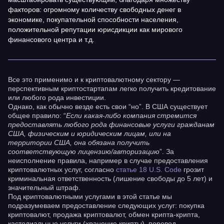
факторов: огромному количеству свободных денег в
экономике, покупательной способности населения,
положительной репутации юрисдикции как мирового
финансового центра и т.д.
Все это применимо и к криптовалютному сектору —
перспективным криптостартапам легко получить кредитование
или любого рода инвестиции.
Однако, как обычно везде есть свои “но”. В США существует
общее правило: “
Если какая-либо компания стремится
предоставлять любого рода финансовые услуги гражданам
США, физическим и юридическим лицам, или на
территории США, она обязана получить
соответствующую лицензию/авторизацию
”. За
неисполнение правила, например в случае предоставления
криптовалютных услуг, согласно
статье 18 U.S. Code
грозит
криминальная ответственность (лишение свободы до 5 лет) и
значительный штраф.
Под криптовалютными услугами в этой статье мы
подразумеваем предоставление следующих услуг: покупка
криптовалют, продажа криптовалют, обмен крипта-крипта,
кастодиальные услуги (хранение крипты), перевод