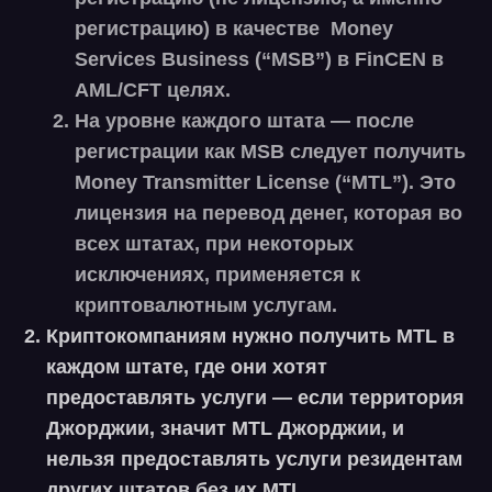
регистрацию) в качестве Money
Services Business (“
MSB
”) в FinCEN в
AML/CFT целях.
На уровне каждого штата — после
регистрации как MSB следует получить
Money Transmitter License (“
MTL
”). Это
лицензия на перевод денег, которая во
всех штатах, при некоторых
исключениях, применяется к
криптовалютным услугам.
Криптокомпаниям нужно получить MTL в
каждом штате, где они хотят
предоставлять услуги — если территория
Джорджии, значит MTL Джорджии, и
нельзя предоставлять услуги резидентам
других штатов без их MTL.