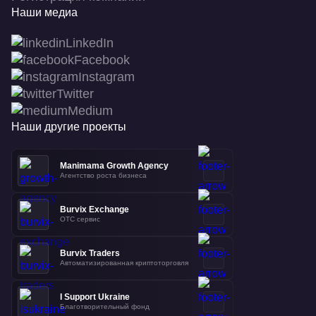
Наши медиа
LinkedIn
Facebook
Instagram
Twitter
Medium
Наши другие проекты
Manimama Growth Agency
Агентство роста бизнеса
Burvix Exchange
OTC сервис
Burvix Traders
Автоматизированная криптоторговля
I Support Ukraine
Благотворительный фонд