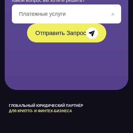
Какой вопрос вы хотите решить?
н
и
е
Платежные услуги
*
Отправить Запрос
ГЛОБАЛЬНЫЙ ЮРИДИЧЕСКИЙ ПАРТНЁР
ДЛЯ КРИПТО- И ФИНТЕХ-БИЗНЕСА