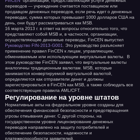
FinCEN
организации, предоставляющии услуги денежных
переводов — учреждение считается поставщиком или
продавцом денежных переводов, если речь идет о денежных
переводах, сумма которых превышает 1000 долларов США на
день, они будут рассматриваться как MSB.
16 марта 2013 г. в ответ на вопросы относительно того, что
представляют собой MSB и, в частности, организации,
осуществляющие денежные переводы, FinCEN выпустил
Руководство FIN-2013-G001
. Это руководство разъясняет
применение правил FinCEN к лицам, управляющим,
обмениваемым или использующим виртуальные валюты. В
этом руководстве FinCEN заявил, что виртуальные валюты
аналогичны традиционным валютам. MSB, которые
занимаются конвертируемой виртуальной валютой,
определяются как отправители денег и должны
зарегистрироваться в FinCEN как MSB, а также соблюдать все
соответствующие правила AML/CFT.
Регулирование на уровне штатов
Нормативные акты на федеральном уровне созданы для
обеспечения финансовой безопасности и предотвращения
угрозы отмывания денег. С другой стороны, на
государственном уровне лицензирование денежных
переводов направлено на защиту потребителей и
обеспечение безопасности, надежности и
платежеспособности заявителей.