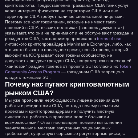
криптовалюты. Предоставление гражданам США таких услуг
через интернет, физически на территории США или вне
территории США требует наличие специальной лицензии.
Поэтому все криптокомпании, которые не имеют таких
лицензий в США, в своих политиках (внешних документах)
указывают, что они не принимают и не обслуживают граждан и
резидентов США, как например прописано в
terms of use
литовского криптопровайдера Manimama Exchange, либо, как
это часто бывает в последнее время, новый проект, который
выходит на ICO/раздает свои токены сообществу, не
допускает к раздаче граждан США, например как в последней
“хайповой” раздаче токенов от проекта SUI согласно их
Token
Community Access Program
— гражданам США запрещено
владеть токенами SUI.
Почему нас пугают криптовалютным
рынком США?
Мы уже прояснили необходимость лицензирования для
работы с резидентами США, но тогда почему всем этим
проектам и криптопровайдерам не получить местную
лицензию и работать в правовом поле с большими
возможностями? Ответ неочевиден: помимо выполнения
значительных и местами запутанных лицензионных
требований, существуют серьезные регуляторные риски, с