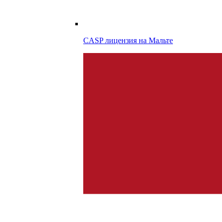
CASP лицензия на
Мальте