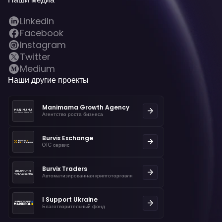
LinkedIn
Facebook
Instagram
Twitter
Medium
Наши другие проекты
Manimama Growth Agency
Агентство роста бизнеса
Burvix Exchange
OTC сервис
Burvix Traders
Автоматизированная криптоторговля
I Support Ukraine
Благотворительный фонд