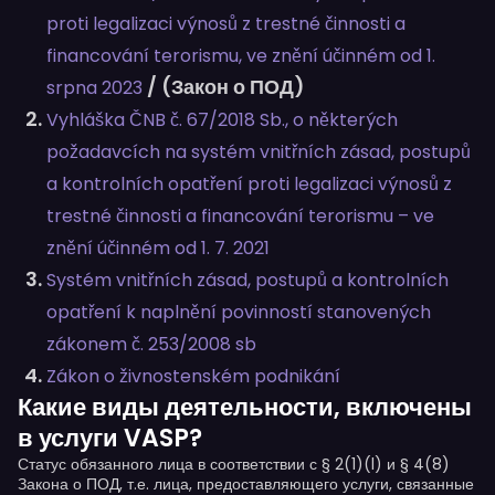
proti legalizaci výnosů z trestné činnosti a
financování terorismu, ve znění účinném od 1.
/ (Закон о ПОД)
srpna 2023
Vyhláška ČNB č. 67/2018 Sb., o některých
požadavcích na systém vnitřních zásad, postupů
a kontrolních opatření proti legalizaci výnosů z
trestné činnosti a financování terorismu – ve
znění účinném od 1. 7. 2021
Systém vnitřních zásad, postupů a kontrolních
opatření k naplnění povinností stanovených
zákonem č. 253/2008 sb
Zákon o živnostenském podnikání
Какие виды деятельности, включены
в услуги VASP?
Статус обязанного лица в соответствии с § 2(1)(l) и § 4(8)
Закона о ПОД, т.е. лица, предоставляющего услуги, связанные