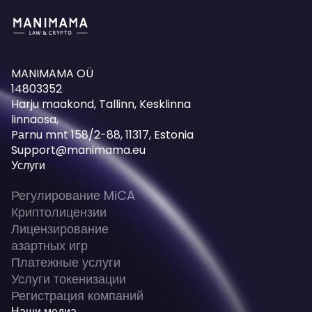
MANIMAMA OÜ
14803352
Harju maakond, Tallinn, Kesklinna
linnaosa,
Pаrnu mnt 158/2-88, 11317, Estonia
Support@manimama.eu
Услуги
Регулирование MiCA
Криптолицензии
Лицензирование
азартных игр
Платежные услуги
Услуги токенизации
Регистрация компаний
Наши медиа