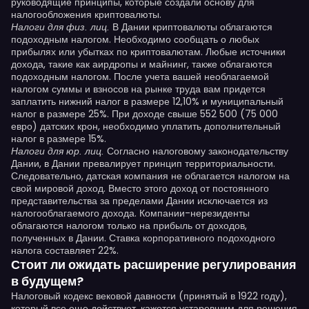
руководящие принципы, которые создали основу для
налогообложения криптовалюты.
В Дании криптовалюты облагаются
Налоги для физ. лиц.
подоходным налогом. Необходимо сообщать о любых
прибылях или убытках по криптовалютам. Любые источники
дохода, такие как аирдропы и майнинг, также облагаются
подоходным налогом. После учета вашей необлагаемой
налогом суммы и взносов на рынке труда вам придется
заплатить нижний налог в размере 12,10% и муниципальный
налог в размере 25%. При доходе свыше 552 500 (75 000
евро) датских крон, необходимо уплатить дополнительный
налог в размере 15%.
Согласно налоговому законодательству
Налоги для юр. лиц.
Дании, в Дании превалирует принцип территориальности.
Следовательно, датская компания не облагается налогом на
свой мировой доход. Вместо этого доход от постоянного
представительства за пределами Дании исключается из
налогооблагаемого дохода. Компании-нерезиденты
облагаются налогом только на прибыль от доходов,
полученных в Дании. Ставка корпоративного подоходного
налога составляет 22%.
Стоит ли ожидать расширение регулирования
в будущем?
Налоговый кодекс вековой давности (принятый в 1922 году),
который все еще действует, кажется устаревшим для решения