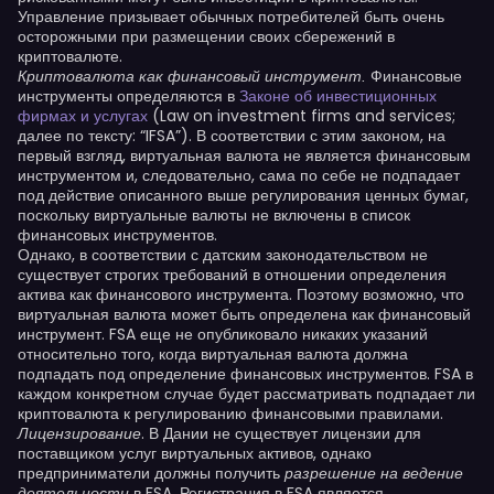
Управление призывает обычных потребителей быть очень
осторожными при размещении своих сбережений в
криптовалюте.
Финансовые
Криптовалюта как финансовый инструмент.
инструменты определяются в
Законе об инвестиционных
фирмах и услугах
(Law on investment firms and services;
далее по тексту: “IFSA”). В соответствии с этим законом, на
первый взгляд, виртуальная валюта не является финансовым
инструментом и, следовательно, сама по себе не подпадает
под действие описанного выше регулирования ценных бумаг,
поскольку виртуальные валюты не включены в список
финансовых инструментов.
Однако, в соответствии с датским законодательством не
существует строгих требований в отношении определения
актива как финансового инструмента. Поэтому возможно, что
виртуальная валюта может быть определена как финансовый
инструмент. FSA еще не опубликовало никаких указаний
относительно того, когда виртуальная валюта должна
подпадать под определение финансовых инструментов. FSA в
каждом конкретном случае будет рассматривать подпадает ли
криптовалюта к регулированию финансовыми правилами.
. В Дании не существует лицензии для
Лицензирование
поставщиком услуг виртуальных активов, однако
предприниматели должны получить
разрешение на ведение
в FSA. Регистрация в FSA является
деятельности