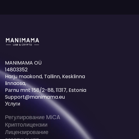
MANIMAMA OÜ
14803352
Harju maakond, Tallinn, Kesklinna
linnaosa,
Pаrnu mnt 158/2-88, 11317, Estonia
Support@manimama.eu
Услуги
Регулирование MiCA
Криптолицензии
Лицензирование