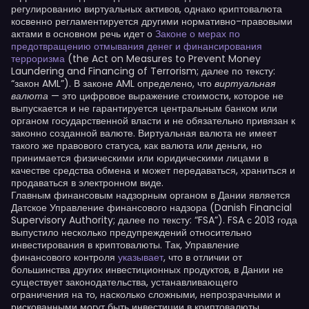
регулированию виртуальных активов, однако криптовалюта
косвенно регламентируется другими нормативно-правовыми
актами в основном речь идет о
Законе о мерах по
предотвращению отмывания денег и финансирования
терроризма
(the Act on Measures to Prevent Money
Laundering and Financing of Terrorism; далее по тексту:
“закон AML”). В законе AML определено, что
виртуальная
— это цифровое выражение стоимости, которое не
валюта
выпускается и не гарантируется центральным банком или
органом государственной власти и не обязательно привязан к
законно созданной валюте. Виртуальная валюта не имеет
такого же правового статуса, как валюта или деньги, но
принимается физическими или юридическими лицами в
качестве средства обмена и может передаваться, храниться и
продаваться в электронном виде.
Главным финансовым надзорным органом в Дании является
Датское Управление финансового надзора (Danish Financial
Supervisory Authority; далее по тексту: “FSA”). FSA с 2013 года
выпустило несколько предупреждений относительно
инвестирования в криптовалюты. Так, Управление
финансового контроля
указывает
, что в отличии от
большинства других инвестиционных продуктов, в Дании не
существует законодательства, устанавливающего
ограничения на то, насколько сложными, непрозрачными и
рискованными могут быть инвестиции в криптовалюты.