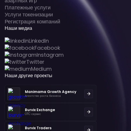
азартных игр
Платежные услуги
Услуги токенизации
Регистрация компаний
Наши медиа
LinkedIn
Facebook
Instagram
Twitter
Medium
Наши другие проекты
Manimama Growth Agency
Агентство роста бизнеса
Burvix Exchange
OTC сервис
Burvix Traders