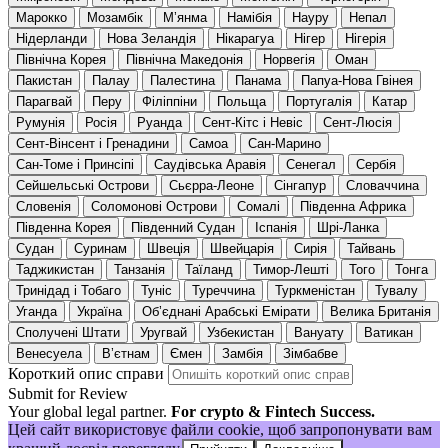
Марокко
Мозамбік
Мʼянма
Намібія
Науру
Непал
Нідерланди
Нова Зеландія
Нікарагуа
Нігер
Нігерія
Північна Корея
Північна Македонія
Норвегія
Оман
Пакистан
Палау
Палестина
Панама
Папуа-Нова Гвінея
Парагвай
Перу
Філіппіни
Польща
Португалія
Катар
Румунія
Росія
Руанда
Сент-Кітс і Невіс
Сент-Люсія
Сент-Вінсент і Гренадини
Самоа
Сан-Марино
Сан-Томе і Принсіпі
Саудівська Аравія
Сенегал
Сербія
Сейшельські Острови
Сьєрра-Леоне
Сінгапур
Словаччина
Словенія
Соломонові Острови
Сомалі
Південна Африка
Південна Корея
Південний Судан
Іспанія
Шрі-Ланка
Судан
Суринам
Швеція
Швейцарія
Сирія
Тайвань
Таджикистан
Танзанія
Таїланд
Тимор-Лешті
Того
Тонга
Тринідад і Тобаго
Туніс
Туреччина
Туркменістан
Тувалу
Уганда
Україна
Обʼєднані Арабські Емірати
Велика Британія
Сполучені Штати
Уругвай
Узбекистан
Вануату
Ватикан
Венесуела
Вʼєтнам
Ємен
Замбія
Зімбабве
Короткий опис справи
Submit for Review
Your global legal partner.
For crypto & Fintech Success.
Цей сайт використовує файли cookie, щоб запропонувати вам