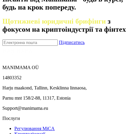
будь на крок попереду.
Щотижневі юридичні брифінги
з
фокусом на криптоіндустрії та фінтех
Підписатись
MANIMAMA OÜ
14803352
Harju maakond, Tallinn, Kesklinna linnaosa,
Pаrnu mnt 158/2-88, 11317, Estonia
Support@manimama.eu
Послуги
Регулювання MiCA
Криптоліцензії