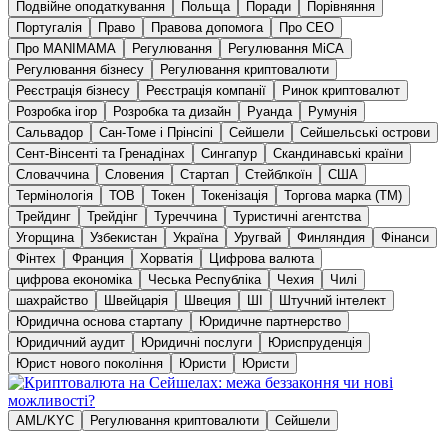
Подвійне оподаткування
Польща
Поради
Порівняння
Португалія
Право
Правова допомога
Про CEO
Про MANIMAMA
Регулювання
Регулювання MiCA
Регулювання бізнесу
Регулювання криптовалюти
Реєстрація бізнесу
Реєстрація компанії
Ринок криптовалют
Розробка ігор
Розробка та дизайн
Руанда
Румунія
Сальвадор
Сан-Томе і Прінсіпі
Сейшели
Сейшельські острови
Сент-Вінсенті та Гренадінах
Сингапур
Скандинавські країни
Словаччина
Словения
Стартап
Стейблкоїн
США
Термінологія
ТОВ
Токен
Токенізація
Торгова марка (ТМ)
Трейдинг
Трейдінг
Туреччина
Туристичні агентства
Угорщина
Узбекистан
Україна
Уругвай
Финляндия
Фінанси
Фінтех
Франция
Хорватія
Цифрова валюта
цифрова економіка
Чеська Республіка
Чехия
Чилі
шахрайство
Швейцарія
Швеция
ШІ
Штучний інтелект
Юридична основа стартапу
Юридичне партнерство
Юридичний аудит
Юридичні послуги
Юриспруденція
Юрист нового покоління
Юристи
Юристи
AML/KYC
Регулювання криптовалюти
Сейшели