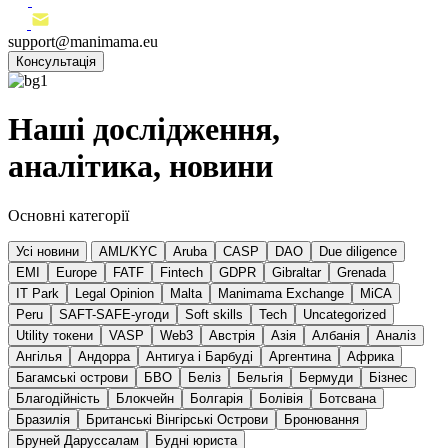
support@manimama.eu
Консультація
Наші дослідження,
аналітика, новини
Основні категорії
Усі новини
AML/KYC
Aruba
CASP
DAO
Due diligence
EMI
Europe
FATF
Fintech
GDPR
Gibraltar
Grenada
IT Park
Legal Opinion
Malta
Manimama Exchange
MiCA
Peru
SAFT-SAFE-угоди
Soft skills
Tech
Uncategorized
Utility токени
VASP
Web3
Австрія
Азія
Албанія
Аналіз
Ангілья
Андорра
Антигуа і Барбуді
Аргентина
Африка
Багамські острови
БВО
Беліз
Бельгія
Бермуди
Бізнес
Благодійність
Блокчейн
Болгарія
Болівія
Ботсвана
Бразилія
Британські Вінгірські Острови
Бронювання
Бруней Даруссалам
Будні юриста