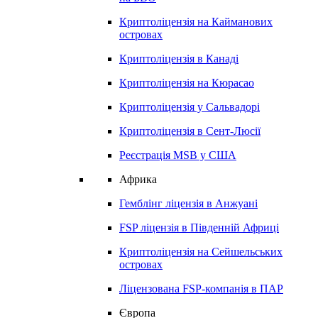
Криптоліцензія на
Кайманових
островах
Криптоліцензія в
Канаді
Криптоліцензія на
Кюрасао
Криптоліцензія у
Сальвадорі
Криптоліцензія в
Сент-Люсії
Реєстрація MSB у США
Африка
Гемблінг ліцензія в
Анжуані
FSP ліцензія в
Південній Африці
Криптоліцензія на
Сейшельських
островах
Ліцензована FSP-компанія в ПАР
Європа