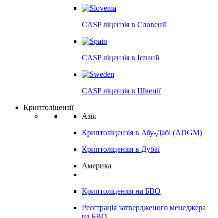
CASP ліцензія в
Словенії
CASP ліцензія в
Іспанії
CASP ліцензія в
Швеції
Криптоліцензії
Азія
Криптоліцензія в
Абу-Дабі (ADGM)
Криптоліцензія в
Дубаї
Америка
Криптоліцензія на
БВО
Реєстрація затвердженого менеджера
на
БВО