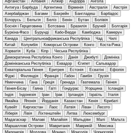
Афганістан
Албанія
Алжир
Андорра
Ангола
Антигуа і Барбуда
Аргентина
Вірменія
Австралія
Австрія
Азербайджан
Багами
Бахрейн
Бангладеш
Барбадос
Білорусь
Бельгія
Беліз
Бенін
Бутан
Болівія
Боснія і Герцеговина
Ботсвана
Бразилія
Бруней
Болгарія
Буркіна-Фасо
Бурунді
Кабо-Верде
Камбоджа
Камерун
Канада
Центральноафриканська Республіка
Чад
Чилі
Китай
Колумбія
Коморські Острови
Конго
Коста-Рика
Хорватія
Куба
Кіпр
Чеська Республіка
Демократична Республіка Конго
Данія
Джибуті
Домініка
Домініканська Республіка
Еквадор
Єгипет
Сальвадор
Екваторіальна Гвінея
Еритрея
Естонія
Есватіні
Ефіопія
Фіджі
Фінляндія
Франція
Габон
Гамбія
Грузія
Німеччина
Гана
Греція
Гренада
Гватемала
Гвінея
Гвінея-Бісау
Гаяна
Гаїті
Гондурас
Угорщина
Ісландія
Індія
Індонезія
Іран
Ірак
Ірландія
Ізраїль
Італія
Ямайка
Японія
Йорданія
Казахстан
Кенія
Кірибаті
Кувейт
Киргизстан
Лаос
Латвія
Ліван
Лесото
Ліберія
Лівія
Ліхтенштейн
Литва
Люксембург
Мадагаскар
Малаві
Малайзія
Мальдіви
Малі
Мальта
Маршаллові Острови
Мавританія
Маврикій
Мексика
Мікронезія
Молдова
Монако
Монголія
Чорногорія