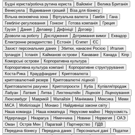
Будні юриста/робоча рутина юриста
Вайомінг
Велика Британія
Венесуела
Відмивання грошей
Віза для бізнесу
Вільна економічна зона
Віртуальна валюта
Гамбія
Гана
Гемблінг-регулювання
Гонконг
Готова компанія
Греция
Грузія
Дания
Делавер
Дефінiції
Договір
Дозволи на роботу
Дослідження
Дотримання вимог
Еквадор
Електронне резидентство
Естонія
Єгипет
ЄС
Захист персональних даних
Збитки, нанасені Росією
Италия
Ірландія
Іспанія
Кайманові острови
Канаваке
Канада
Кіпр
Коморські острови
Корпоративна культура
Корпоративна культура компанії
Корпоративне структурування
Коста-Рика
Краудфандинг
Криптовалюта
криптовалютний резерв
Криптовалютні ліцензії
Криптовалютні рахунки
Криптопроєкти
Кубa
Купівля/продаж
Лабуан
Латвия
Литва
Лихтенштейн
Ліцензія
Ліцензування
Люксембург
Маврикій
Малайзія
Манімама
Мексика
Меми
МіСА
Мобілізація
Монако
Найдивніші закони світу
Наша команда
Наша комапнда
Нерухоме майно
Нерухомість
Нідерланди
Нікарагуа
Німеччина
Новини
Норвегия
ОАЭ
Оман
Острів Мен
Парагвай
Партнерство
ПДВ
Передача бізнесу
Передача даних
Персональні дані
Податки