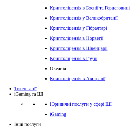
Криптоліцензія в
Боснії та Герцеговині
Криптоліцензія у
Великобританії
Криптоліцензія у
Гібралтарі
Криптоліцензія в
Норвегії
Криптоліцензія в
Швейцарії
Криптоліцензія в
Грузії
Океанія
Криптоліцензія в
Австралії
Токенізації
iGaming та ШІ
Юридичні послуги у сфері ШІ
iGaming
Інші послуги