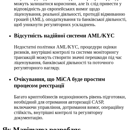
можуть залишатися корисними, але їх слід привести у
відповідність до європейських вимог щодо
ліцензування, реальної діяльності, протидії відмиванню
грошей (AML), оподаткування та банківської діяльності,
щоб уникнути регуляторних ускладнень.
Відсутність надійної системи AML/KYC
Недостатні політики AML/KYC, процедури оцінки
ризиків, внутрішні контролі та системи моніторингу
транзакцій можуть створити значні перешкоди під час
ліцензування, банківської діяльності та поточного
регуляторного нагляду.
Очікування, що MiCA буде простим
процесом реєстрації
Багато криптобізнесів недооцінюють рівень підготовки,
необхідний для отримання авторизації CASP,
включаючи управління, дотримання вимог, операційну
стійкість, внутрішні контролі та регуляторну
документацію.
Як Manimama розробляє