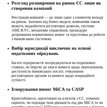
Розгляд розширення на ринок ЄС лише як
створення компанії
Реєстрація компанії — це лише один з елементів виходу
на ринок. Залежно від бізнес-моделі, компаніям також
можуть знадобитися регуляторні дозволи, системи
AML/KYC, механізми управління, процедури
дотримання нормативних вимог та підготовка до роботи
з банківською системою.
Вибір юрисдикції виключно на основі
податкових міркувань
Багато підприємств зосереджуються на податкових
ставках, не беручи до уваги вимоги щодо ліцензування,
доступність банківських послуг, очікування
регуляторних органів та вимоги щодо операційної
сутності.
Ігнорування вимог MiCA та CASP
Криптобізнеси, орієнтовані на клієнтів з ЄС, повинні
оцінити, чи підпадає їхня діяльність під дію MiCA та чи
потрібна ліцензія CASP перед запуском послуг у Європі.