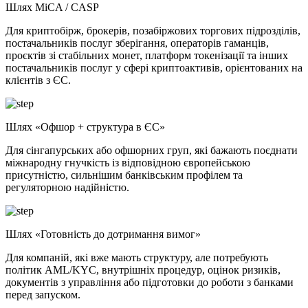
Шлях MiCA / CASP
Для криптобірж, брокерів, позабіржових торгових підрозділів,
постачальників послуг зберігання, операторів гаманців,
проєктів зі стабільних монет, платформ токенізації та інших
постачальників послуг у сфері криптоактивів, орієнтованих на
клієнтів з ЄС.
Шлях «Офшор + структура в ЄС»
Для сінгапурських або офшорних груп, які бажають поєднати
міжнародну гнучкість із відповідною європейською
присутністю, сильнішим банківським профілем та
регуляторною надійністю.
Шлях «Готовність до дотримання вимог»
Для компаній, які вже мають структуру, але потребують
політик AML/KYC, внутрішніх процедур, оцінок ризиків,
документів з управління або підготовки до роботи з банками
перед запуском.