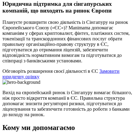
Юридична підтримка для сінгапурських
компаній, що виходять на ринок Європи
Плануєте розширити свою діяльність із Сінгапуру на ринок
Європейського Союзу («ЄС»)? Manimama допомагає
компаніям у сферах криптовалют, фінтех, платіжних систем,
токенізації та транскордонних фінансових послуг обрати
правильну організаційно-правову структуру в ЄС,
підготуватися до отримання ліцензій, забезпечити
відповідність нормативним вимогам та підготуватися до
співпраці з банківськими установами.
Обговоріть розширення своєї діяльності в ЄС
Замовити
юридичну оцінку
Вихід на європейський ринок із Сінгапуру вимагає більшого,
ніж просто відкриття компанії в ЄС. Правильна структура
допомагає знизити регуляторні ризики, підготуватися до
ліцензування та забезпечити готовність до роботи з банками
до виходу на ринок.
Кому ми допомагаємо