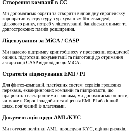
Створення компанії в ЄС
Ми допомагаємо обрати та створити відповідну європейську
корпоративну структуру з урахуванням бізнес-моделі,
цільового ринку, потреб у ліцензуванні, банківських вимог та
довгострокових планів розширення.
Ліцензування за MiCA / CASP
Ми надаємо підтримку криптобізнесу у проведенні юридичної
оцінки, підготовці документації та підготовці до отримання
авторизації CASP відповідно до MiCA.
Стратегія ліцензування EMI / PI
Для фінтех-компаній, платіжних систем, сервісів грошових
переказів, еквайрингових компаній та підприємств, що
працюють з електронними грошима, ми допомагаємо оцінити,
чи може в Європі знадобитися ліцензія EMI, PI або інший
шлях, пов’язаний із платежами.
Документація щодо AML/KYC
Ми готуємо політики AML, процедури KYC, оцінки ризиків,