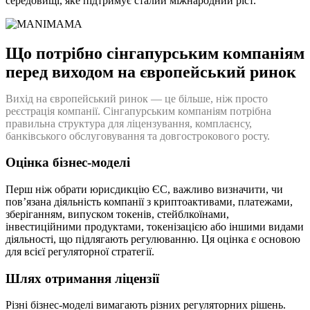
середовищі, яке підтримує сталий міжнародний ріст.
Що потрібно сінгапурським компаніям
перед виходом на європейський ринок
Вихід на європейський ринок — це більше, ніж просто
реєстрація компанії. Сінгапурським компаніям потрібна
правильна структура для ліцензування, комплаєнсу,
банківського обслуговування та довгострокового росту.
Оцінка бізнес-моделі
Перш ніж обрати юрисдикцію ЄС, важливо визначити, чи
пов’язана діяльність компанії з криптоактивами, платежами,
зберіганням, випуском токенів, стейблкоїнами,
інвестиційними продуктами, токенізацією або іншими видами
діяльності, що підлягають регулюванню. Ця оцінка є основою
для всієї регуляторної стратегії.
Шлях отримання ліцензії
Різні бізнес-моделі вимагають різних регуляторних рішень.