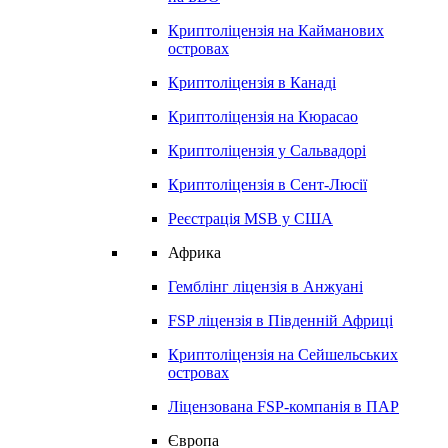
Криптоліцензія на
Кайманових
островах
Криптоліцензія в
Канаді
Криптоліцензія на
Кюрасао
Криптоліцензія у
Сальвадорі
Криптоліцензія в
Сент-Люсії
Реєстрація MSB у США
Африка
Гемблінг ліцензія в
Анжуані
FSP ліцензія в
Південній Африці
Криптоліцензія на
Сейшельських
островах
Ліцензована FSP-компанія в ПАР
Європа