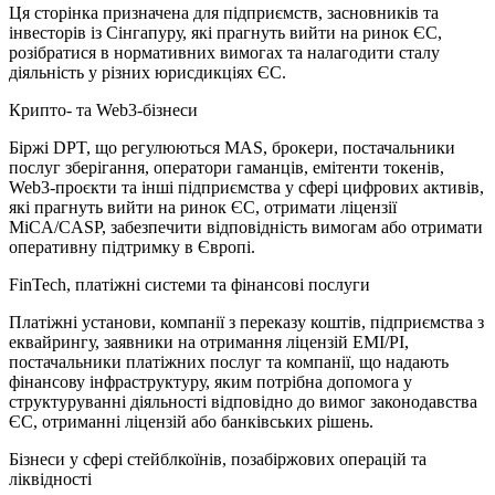
Ця сторінка призначена для підприємств, засновників та
інвесторів із Сінгапуру, які прагнуть вийти на ринок ЄС,
розібратися в нормативних вимогах та налагодити сталу
діяльність у різних юрисдикціях ЄС.
Крипто- та Web3-бізнеси
Біржі DPT, що регулюються MAS, брокери, постачальники
послуг зберігання, оператори гаманців, емітенти токенів,
Web3-проєкти та інші підприємства у сфері цифрових активів,
які прагнуть вийти на ринок ЄС, отримати ліцензії
MiCA/CASP, забезпечити відповідність вимогам або отримати
оперативну підтримку в Європі.
FinTech, платіжні системи та фінансові послуги
Платіжні установи, компанії з переказу коштів, підприємства з
еквайрингу, заявники на отримання ліцензій EMI/PI,
постачальники платіжних послуг та компанії, що надають
фінансову інфраструктуру, яким потрібна допомога у
структуруванні діяльності відповідно до вимог законодавства
ЄС, отриманні ліцензій або банківських рішень.
Бізнеси у сфері стейблкоїнів, позабіржових операцій та
ліквідності