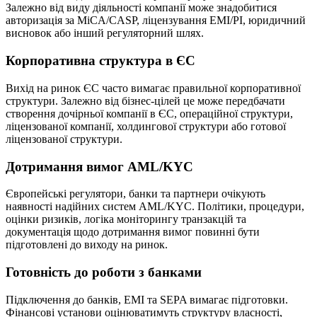
Залежно від виду діяльності компанії може знадобитися
авторизація за MiCA/CASP, ліцензування EMI/PI, юридичний
висновок або інший регуляторний шлях.
Корпоративна структура в ЄС
Вихід на ринок ЄС часто вимагає правильної корпоративної
структури. Залежно від бізнес-цілей це може передбачати
створення дочірньої компанії в ЄС, операційної структури,
ліцензованої компанії, холдингової структури або готової
ліцензованої структури.
Дотримання вимог AML/KYC
Європейські регулятори, банки та партнери очікують
наявності надійних систем AML/KYC. Політики, процедури,
оцінки ризиків, логіка моніторингу транзакцій та
документація щодо дотримання вимог повинні бути
підготовлені до виходу на ринок.
Готовність до роботи з банками
Підключення до банків, EMI та SEPA вимагає підготовки.
Фінансові установи оцінюватимуть структуру власності,