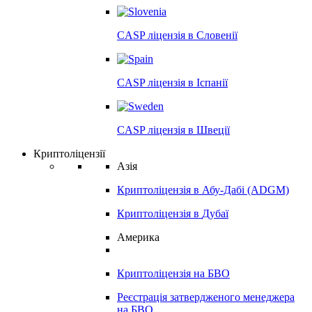
CASP ліцензія в
Словенії
CASP ліцензія в
Іспанії
CASP ліцензія в
Швеції
Криптоліцензії
Азія
Криптоліцензія в
Абу-Дабі (ADGM)
Криптоліцензія в
Дубаї
Америка
Криптоліцензія на
БВО
Реєстрація затвердженого менеджера
на
БВО