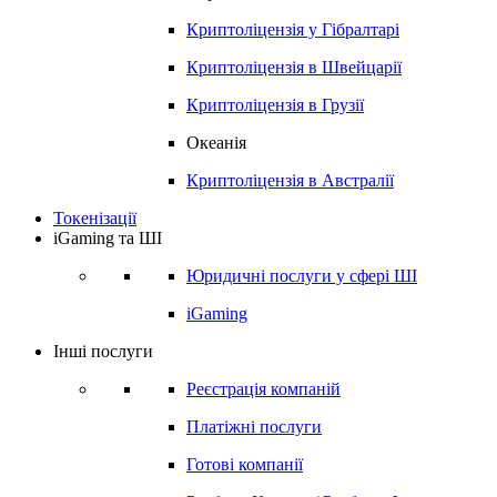
Криптоліцензія у
Гібралтарі
Криптоліцензія в
Швейцарії
Криптоліцензія в
Грузії
Океанія
Криптоліцензія в
Австралії
Токенізації
iGaming та ШІ
Юридичні послуги у сфері ШІ
iGaming
Інші послуги
Реєстрація компаній
Платіжні послуги
Готові компанії