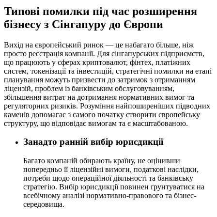
Типові помилки під час розширення
бізнесу з Сінгапуру до Європи
Вихід на європейський ринок — це набагато більше, ніж
просто реєстрація компанії. Для сінгапурських підприємств,
що працюють у сферах криптовалют, фінтех, платіжних
систем, токенізації та інвестицій, стратегічні помилки на етапі
планування можуть призвести до затримок з отриманням
ліцензій, проблем із банківським обслуговуванням,
збільшення витрат на дотримання нормативних вимог та
регуляторних ризиків. Розуміння найпоширеніших підводних
каменів допомагає з самого початку створити європейську
структуру, що відповідає вимогам та є масштабованою.
Занадто ранній вибір юрисдикції
Багато компаній обирають країну, не оцінивши
попередньо її ліцензійні вимоги, податкові наслідки,
потреби щодо операційної діяльності та банківську
стратегію. Вибір юрисдикції повинен ґрунтуватися на
всебічному аналізі нормативно-правового та бізнес-
середовища.