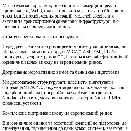
Ми розуміємо юридичні, операційні та комерційні реалії
криптовалют, Web3, платіжних систем, фінтех, стейблкоїнів,
токенізації, позабіржових операцій, моделей зберігання
активів та транскордонної фінансової інфраструктури, що
виходять на європейський ринок.
Стратегія регулювання та ліцензування
Перед реєстрацією або розширенням бізнесу ми оцінюємо, чи
підпадає ваша компанія під дію MiCA/CASP, EMI, PI або
інших регуляторних рамок ЄС, і визначаємо найефективніший
юридичний шлях виходу на європейський ринок.
Дотримання нормативних вимог та банківська підготовка
Ми допомагаємо структурувати власність, підготувати
системи AML/KYC, документацію щодо походження коштів,
внутрішні політики, операційні механізми контролю та
банківські пакети, яких очікують регулятори, банки, EMI та
фінансові установи.
Комплексна підтримка виходу на європейський ринок
Від юридичної оцінки та реєстрації компанії до підготовки до
ліцензування, підключення до банківської системи, взаємодії з