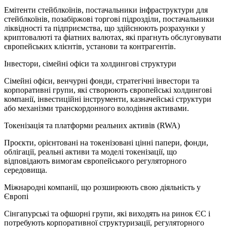
Емітенти стейблкоїнів, постачальники інфраструктури для
стейблкоїнів, позабіржові торгові підрозділи, постачальники
ліквідності та підприємства, що здійснюють розрахунки у
криптовалюті та фіатних валютах, які прагнуть обслуговувати
європейських клієнтів, установи та контрагентів.
Інвестори, сімейні офіси та холдингові структури
Сімейні офіси, венчурні фонди, стратегічні інвестори та
корпоративні групи, які створюють європейські холдингові
компанії, інвестиційні інструменти, казначейські структури
або механізми транскордонного володіння активами.
Токенізація та платформи реальних активів (RWA)
Проєкти, орієнтовані на токенізовані цінні папери, фонди,
облігації, реальні активи та моделі токенізації, що
відповідають вимогам європейського регуляторного
середовища.
Міжнародні компанії, що розширюють свою діяльність у
Європі
Сінгапурські та офшорні групи, які виходять на ринок ЄС і
потребують корпоративної структуризації, регуляторного