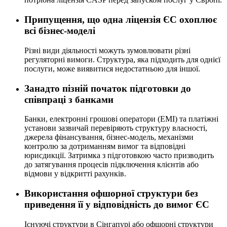
Припущення, що одна ліцензія ЄС охоплює
всі бізнес-моделі
Різні види діяльності можуть зумовлювати різні
регуляторні вимоги. Структура, яка підходить для однієї
послуги, може виявитися недостатньою для іншої.
Занадто пізній початок підготовки до
співпраці з банками
Банки, електронні грошові оператори (EMI) та платіжні
установи зазвичай перевіряють структуру власності,
джерела фінансування, бізнес-модель, механізми
контролю за дотриманням вимог та відповідні
юрисдикції. Затримка з підготовкою часто призводить
до затягування процесів підключення клієнтів або
відмови у відкритті рахунків.
Використання офшорної структури без
приведення її у відповідність до вимог ЄС
Існуючі структури в Сінгапурі або офшорні структури