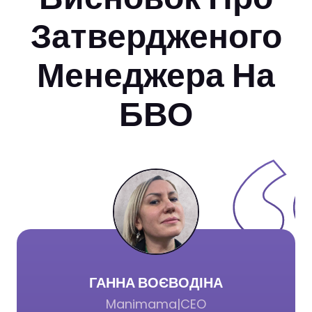
Затвердженого
Менеджера На
БВО
ГАННА ВОЄВОДІНА
Manimama
|
CEO