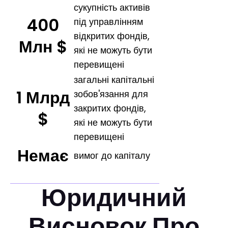
сукупність активів
400
під управлінням
відкритих фондів,
Млн $
які не можуть бути
перевищені
загальні капітальні
1 Млрд
зобов'язання для
закритих фондів,
$
які не можуть бути
перевищені
Немає
вимог до капіталу
Юридичний
Висновок Про