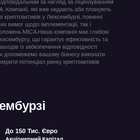
відповідальним за нагляд за ліцензуванням
. Компанії, які вже надають або планують
і криптоактивів у Люксембурзі, повинні
их вимог щодо імплементації, так і
оложень MiCA.Наша компанія має глибокі
юксембургу, що гарантує ефективність та
аходів із забезпечення відповідності
и допоможемо вашому бізнесу виконати
озкрити потенціал ринку криптоактивів
ембурзі
До 150 Тис. Євро
Акціонерний Капітал