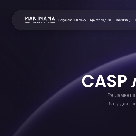
Регулювання MiCA
Криптоліцензії
Токенізації
CASP л
Регламент п
базу для кр