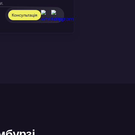
и.
Консультація
мбурзі