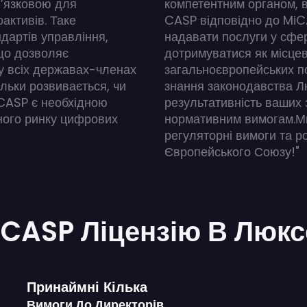
в’язковою для
компетентним органом, 
активів. Таке
CASP відповідно до MiCA
дартів управління,
надавати послуги у сфер
 що дозволяє
дотримуватися як місцев
 всіх державах-членах
загальноєвропейських п
ільки розвивається, чи
знання законодавства Л
 CASP є необхідною
результативність ваших з
ного ринку цифрових
нормативним вимогам.М
регуляторні вимоги та р
Європейського Союзу!"
CASP Ліцензію В Люкс
Принаймні Кілька
Вимоги До Директорів