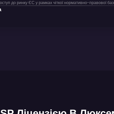
оступ до ринку ЄС у рамках чіткої нормативно-правової баз
а
ASP Ліцензією В Люксе