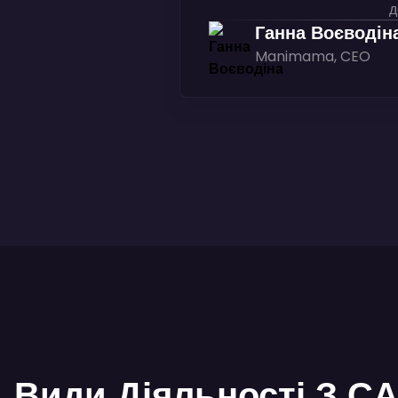
д
Ганна Воєводін
Manimama, CEO
Види Діяльності З C