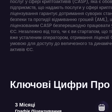
послуг у сфері криптоактивів (CASP), яка є обо
підприємств, що надають послуги у сфері крипто
ліцензування гарантує дотримання суворих стан
безпеки та протидії відмиванню грошей (AML),
ліцензованим CASP безперешкодно працювати у
ЄС. Незалежно від того, чи є ви стартапом, що т
вже усталеним оператором, отримання ліцензії
умовою для доступу до величезного та динаміч
активів ЄС.
Ключові Цифри Про 
3 Місяці
Графік Ліцензування