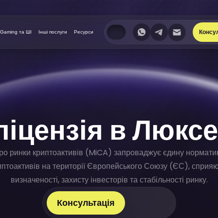
Консу
iGaming та ШІ
Інші послуги
Ресурси
іцензія в Люкс
ро ринки криптоактивів (MiCA) запроваджує єдину нормат
иптоактивів на території Європейського Союзу (ЄС), сприя
визначеності, захисту інвесторів та стабільності ринку.
Our Whatsapp
Our Telegram
Консультація