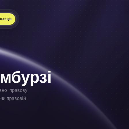
льтація
ембурзі
ивно-правову
ючи правовій