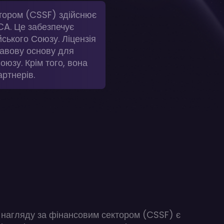
ктором (CSSF) здійснює
CA. Це забезпечує
ського Союзу. Ліцензія
равову основу для
оюзу. Крім того, вона
артнерів.
з нагляду за фінансовим сектором (CSSF) є