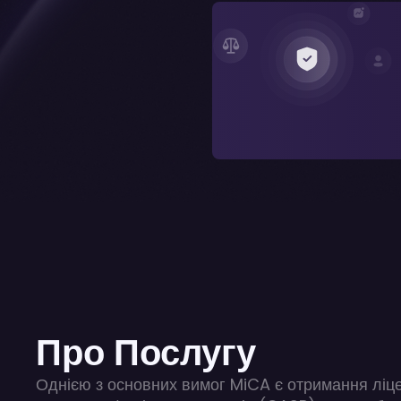
Про Послугу
Однією з основних вимог MiCA є отримання ліце