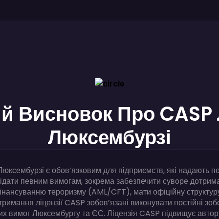
 Висновок Про CASP 
Люксембурзі
юксембурзі є обов’язковим для підприємств, які надають по
ідати певним вимогам, зокрема забезпечити суворе дотрим
нансуванню тероризму (AML/CFT), мати офіційну структуру
тримання ліцензії CASP зобов’язані виконувати постійні зоб
 вимог Люксембургу та ЄС. Ліцензія CASP підвищує автори