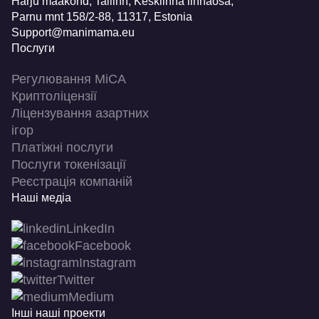
Harju maakond, Tallinn, Kesklinna linnaosa,
Pаrnu mnt 158/2-88, 11317, Estonia
Support@manimama.eu
Послуги
Регулювання MiCA
Криптоліцензії
Ліцензування азартних
ігор
Платіжні послуги
Послуги токенізації
Реєстрація компаній
Наші медіа
LinkedIn
Facebook
Instagram
Twitter
Medium
Інші наші проекти