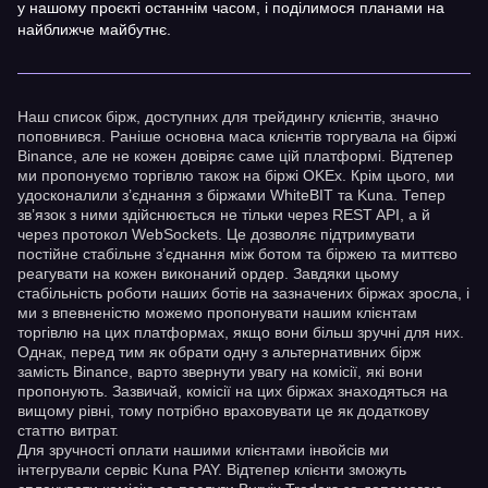
у нашому проєкті останнім часом, і поділимося планами на
найближче майбутнє.
Наш список бірж, доступних для трейдингу клієнтів, значно
поповнився. Раніше основна маса клієнтів торгувала на біржі
Binance, але не кожен довіряє саме цій платформі. Відтепер
ми пропонуємо торгівлю також на біржі OKEx. Крім цього, ми
удосконалили з’єднання з біржами WhiteBIT та Kuna. Тепер
зв’язок з ними здійснюється не тільки через REST API, а й
через протокол WebSockets. Це дозволяє підтримувати
постійне стабільне з’єднання між ботом та біржею та миттєво
реагувати на кожен виконаний ордер. Завдяки цьому
стабільність роботи наших ботів на зазначених біржах зросла, і
ми з впевненістю можемо пропонувати нашим клієнтам
торгівлю на цих платформах, якщо вони більш зручні для них.
Однак, перед тим як обрати одну з альтернативних бірж
замість Binance, варто звернути увагу на комісії, які вони
пропонують. Зазвичай, комісії на цих біржах знаходяться на
вищому рівні, тому потрібно враховувати це як додаткову
статтю витрат.
Для зручності оплати нашими клієнтами інвойсів ми
інтегрували сервіс Kuna PAY. Відтепер клієнти зможуть