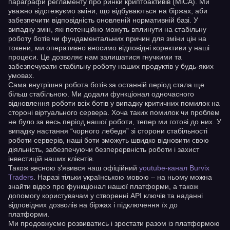
параграфи регламенту про ринки криптоактивів (MiCA). Ми
уважно відстежуємо зміни, що відбуваються на біржах, аби
забезпечити відповідність оновленій нормативній базі. У
випадку змін, які потенційно можуть вплинути на стабільну
роботу ботів чи фундаментальних причин для зміни цін на
токени, ми оперативно вносимо відповідні корективи у наші
процеси. Це дозволяє нам залишатися гнучкими та
забезпечувати стабільну роботу наших продуктів у будь-яких
умовах.
Сама внутрішня робота ботів за останній період стала ще
більш стабільною. Ми додали функціонал одночасного
відновлення роботи всіх ботів у випадку критичних помилок на
стороні віртуального сервера. Хоча таких помилок чи проблем
не було за весь період нашої роботи, тепер ми готові до них. У
випадку настання “чорного лебедя” зі сторони стабільності
роботи серверів, наші боти зможуть швидко відновити свою
діяльність, забезпечуючи безперервність роботи і захист
інвестицій наших клієнтів.
Також весною з’явився наш офіційний
youtube-канал Burvix
Traders
. Наразі тільки українською мовою – на ньому можна
знайти відео про функціонал нашої платформи, а також
допомогу користувачам у створенні API ключів та наданні
відповідних дозволів на біржах і підключення їх до
платформи.
Ми продовжуємо розвиватись і зростати разом із платформою