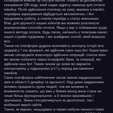
сплачувати комісію за послуги Burvix Traders за допомогою
сканування QR-коду, який надає адресу гаманця для сплати
інвойсу. Після здійснення платежу на суму, вказану в інвойсі,
перевірка зарахування відбудеться автоматично, і бот
продовжить роботу, а платіж перейде у статус виконаних.
Втім, для зручності наших клієнтів ми можемо розглянути
альтернативні способи оплати. Якщо у вас є побажання щодо
іншого методу оплати, будь ласка, напишіть у телеграм-канал
нашої служби підтримки, і ми знайдемо спосіб, який влаштує
всіх.
Також на платформі додана можливість експорту історії всіх
ордерів у *.csv форматі, які здійснив саме наш бот. Користувач
зможе сепарувати власноруч здійснені операцій, список яких
він зможе побачити через інтерфейс біржі, та операції, які
здійснив наш бот. Таким чином це зніме всі варіанти
непорозумінь у підрахунках p’n’l у період виставлення
інвойсів.
Сама платформа найближчим часом зазнає кардинальних
змін в області її дизайну та зручності. Над цими завданнями
активно працюють групи людей, тож ми можемо із
впевненістю сказати, що вже у ближчі місяці вона стане не
лише більш функціональною, а й значно красивішою і
зручнішою. Зміни стосуватимуться як десктопної, так і
мобільної версії сайтів.
Також, як відомо, нещодавно в червні набули чинності певні