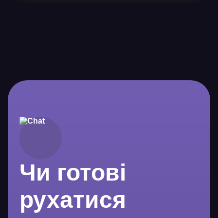
Чи готові
рухатися