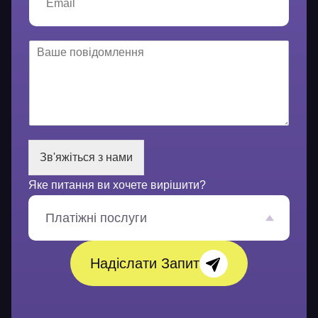
m
н
a
*
i
l
В
*
а
ш
е
п
о
в
і
Зв'яжіться з нами
д
о
Яке питання ви хочете вирішити?
м
л
е
Платіжні послуги
н
н
я
Надіслати Запит
*