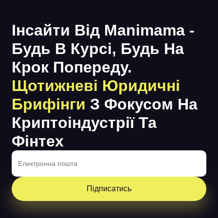
Інсайти Від Manimama -
Будь В Курсі, Будь На
Крок Попереду.
Щотижневі Юридичні
Брифінги
З Фокусом На
Криптоіндустрії Та
Фінтех
Підписатись