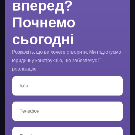
вперед?
Почнемо
сьогодні
Розкажіть, що ви хочете створити. Ми підготуємо
юридичну конструкцію, що забезпечує її
реалізацію
І
м
’
я
*
Т
е
л
е
ф
E
о