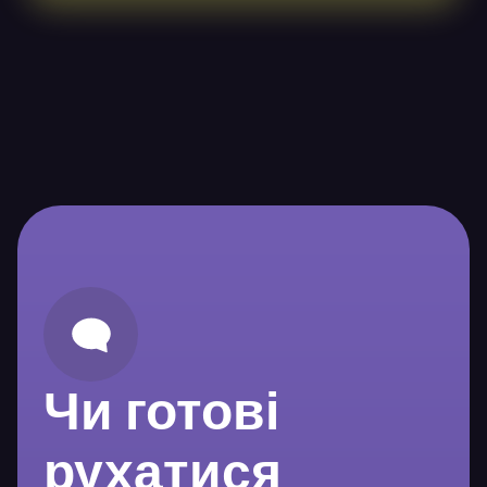
Чи готові
рухатися