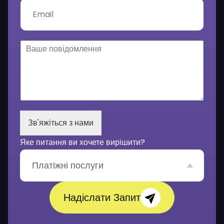
ф
E
о
m
н
a
*
i
l
В
*
а
ш
е
п
о
в
і
Зв'яжіться з нами
д
о
Яке питання ви хочете вирішити?
м
л
е
Платіжні послуги
н
н
я
Надіслати Запит
*