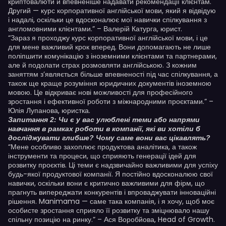
криптовалюти й впевненіше надавати рекомендації клієнтам.
Другий — курс корпоративної англійської мови, який я відвідую
і надалі, оскільки це вдосконалює мої навички спілкування з
англомовними клієнтами.” – Валерій Катурга, юрист.
“Зараз я проходжу курс корпоративної англійської мови, і це
для мене важливий крок вперед. Вони допомагають не лише
поліпшити комунікацію з іноземними клієнтами та партнерами,
але й подолати страх розмовляти англійською. З кожним
заняттям з’являється більше впевненості під час спілкування, а
також ще краще розуміння юридичних документів іноземною
мовою. Це відкриває нові можливості для професійного
зростання і ефективної роботи з міжнародними проєктами.” –
Юлія Лупанова, юристка.
Запитання 2: Чи є у вас улюблені теми або напрями
навчання в рамках роботи в компанії, які ви хотіли б
досліджувати глибше? Чому саме вони вас цікавлять?
“Мене особливо захоплює продуктова аналітика, а також
інструменти та процеси, що сприяють генерації ідей для
розвитку проєктів. Ці теми є надзвичайно важливими для успіху
будь-якої продуктової компанії. Я постійно вдосконалюю свої
навички, оскільки вони є критично важливими для фірм, що
прагнуть випереджати конкурентів і впроваджувати інноваційні
рішення. Manimama — саме така компанія, і я хочу, щоб моє
особисте зростання сприяло її розвитку та зміцнювало нашу
спільну позицію на ринку.” – Ася Воробйова, Head of Growth.