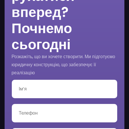
вперед?
Почнемо
сьогодні
Розкажіть, що ви хочете створити. Ми підготуємо
юридичну конструкцію, що забезпечує її
реалізацію
І
м
’
я
*
Т
е
л
е