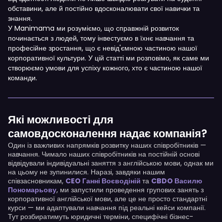
обставини, але й постійно вдосконалювати свої навички та
знання.
У Manimama ми розуміємо, що справжній розвиток
починається з людей, тому інвестуємо в їхнє навчання та
професійне зростання, що є невід'ємною частиною нашої
корпоративної культури. У цій статті ми розповімо, як саме ми
створюємо умови для успіху кожного, хто є частиною нашої
команди.
Які можливості для
самовдосконалення надає компанія?
Один із важливих напрямків розвитку наших співробітників —
навчання. Чимало наших співробітників на постійній основі
відвідували індивідуальні заняття з англійською мови, однак ми
на цьому не зупинилися. Наразі, завдяки нашим
співзасновникам,
CEO Ганні Воєводіній
та
CBDO Василю
Пономарьову
, ми запустили проведення групових занять з
корпоративної англійської мови, але це не просто стандартні
курси — ми адаптували навчання під реальні кейси компанії.
Тут розбиратимуть юридичні терміни, специфічні бізнес-