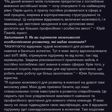
“На даний момент моїм головним пріоритетом є поглиблене
вивчення англійської мови — хочу опанувати її на найвищому
рівні. Окрім цього, я прагну постійно розвиватися в сфері, в
якій працюю, зокрема в корпоративному структуруванні та
токенізації. Ці напрямки відкривають величезні можливості, і я
вважаю, що змістовне занурення в них допоможе мені
досягати ще більших професійних і особистих висот.” – Юрій
Павлій, юрист.
Запитання 3: Як ви оцінюєте можливості
особистісного розвитку, які надає компанія?
“Manimama відкриває чудові можливості для розвитку
навичок в багатьох аспектах. Тут я маю змогу вдосконалювати
свої soft skills, отримуючи підтримку як від колег, так і від
керівництва. Завдяки різноманітності практичних кейсів, я
постійно поглиблюю свої знання в нових сферах. Крім того, у
компанії існують перспективи для кар’єрного зростання, що
робить мою роботу ще більш захопливою.” – Юлія Лупанова,
юристка.
“Я оцінюю можливості для розвитку в компанії на доволі таки
високому рівні. Мені дуже приємно бачити, що наші
співзасновники готові інвестувати в розвиток співробітників. Це
свідчить про їхнє усвідомлення важливості навчання та
професійного зростання для кожного члена команди. Я маю
змогу не лише підвищувати свою кваліфікацію, але й відчувати
підтримку ідеї самовдосконалення в колективі. Такі ініціативи