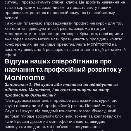
ситуації, проводитимуть спікінг-клаби. Це зробить навчання не
тільки корисним та захопливим, а надасть змогу нашим
працівникам рости як в професійному, так і в особистому
аспекті.
Також ми плануємо впроваджувати професійні курси для тих,
хто прагне підвищувати свій рівень, зокрема в галузі
менеджменту та ведення переговорів. Крім того, наші юристи
вже зараз мають можливість брати участь у провідних крипто
конференціях, де не лише представляють Manimama на
високому рівні, але й розширюють свої знання в цій динамічній
сфері.
Відгуки наших співробітників про
навчання та професійний розвиток у
Manimama
Запитання 1: Які курси або тренінги ви відвідуєте за
підтримки Manimama, і як вони вплинули на вашу
професійну діяльність?
“За підтримки компанії, я пройшов два важливих курси, що
круто прокачали мій професійний рівень. Перший — курс
Crypto Lawyer від Академії консалтингового бізнесу, який
допоміг глибше зрозуміти блокчейн, токени та криптовалюти.
Такий досвід дозволив мені ефективніше та швидше
виконувати завдання, які пов’язані з регулювання