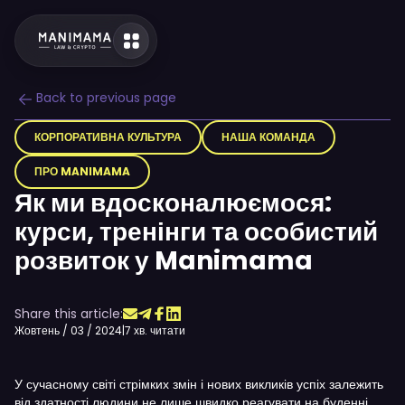
Back to previous page
КОРПОРАТИВНА КУЛЬТУРА
НАША КОМАНДА
ПРО MANIMAMA
Як ми вдосконалюємося:
курси, тренінги та особистий
розвиток у Manimama
Share this article:
Жовтень / 03 / 2024
|
7 хв. читати
У сучасному світі стрімких змін і нових викликів успіх залежить
від здатності людини не лише швидко реагувати на буденні