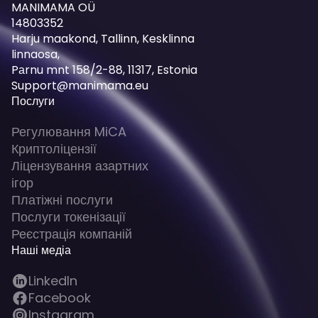
MANIMAMA OÜ
14803352
Harju maakond, Tallinn, Kesklinna
linnaosa,
Pаrnu mnt 158/2-88, 11317, Estonia
Support@manimama.eu
Послуги
Регулювання MiCA
Криптоліцензії
Ліцензування азартних
ігор
Платіжні послуги
Послуги токенізації
Реєстрація компаній
Наші медіа
LinkedIn
Facebook
Instagram