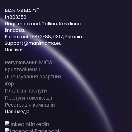
MANIMAMA OÜ
14803352
Harju maakond, Tallinn, Kesklinna
linnaosa,
Pаrnu mnt 158/2-88, 11317, Estonia
Support@manimama.eu
Послуги
Регулювання MiCA
Криптоліцензії
Ліцензування азартних
ігор
Платіжні послуги
Послуги токенізації
Реєстрація компаній
Наші медіа
LinkedIn
Facebook