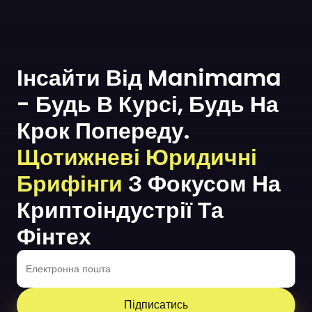
Інсайти Від Manimama
- Будь В Курсі, Будь На
Крок Попереду.
Щотижневі Юридичні
Брифінги
З Фокусом На
Криптоіндустрії Та
Фінтех
Підписатись