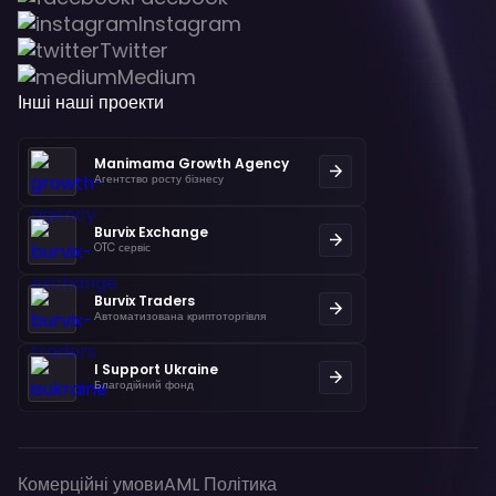
Instagram
Twitter
Medium
Інші наші проекти
Manimama Growth Agency
Агентство росту бізнесу
Burvix Exchange
OTC сервіс
Burvix Traders
Автоматизована криптоторгівля
I Support Ukraine
Благодійний фонд
Комерційні умови
AML Політика