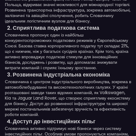
Польща, відкриває значні можливості для міжнародної торгівлі.
Розвинена транспортна інфраструктура, зокрема автомобільні,
залізничні та авіаційні сполучення, робить Словаччину
ідеальним логістичним вузлом для бізнесу.
Сприятлива податкова система
Словаччина пропонує один із найбільш
конкурентоспроможних податкових режимів у Європейському
Союзі. Базова ставка корпоративного податку тут складає 21%,
що є нижчим, ніж у багатьох сусідніх країнах. Крім того, країна
активно впроваджує податкові стимули для інноваційних
бізнесів, досліджень і розвитку, що допомагає знижувати
витрати компаній і сприяє їхньому зростанню.
Розвинена індустріальна економіка
Словаччина є центром індустріального виробництва, зокрема в
автомобілебудуванні та високотехнологічних галузях. У країні
розташовані заводи таких відомих компаній, як Volkswagen,
Kia та Jaguar Land Rover, що створює сприятливу екосистему
для бізнесу. Доступ до розвиненої інфраструктури та широкої
мережі постачальників забезпечує зручність та ефективність
роботи компаній.
Доступ до інвестиційних пільг
Словаччина активно підтримує нові бізнеси через систему
інвестиційних пільг. Особливі умови пропонуються компаніям,