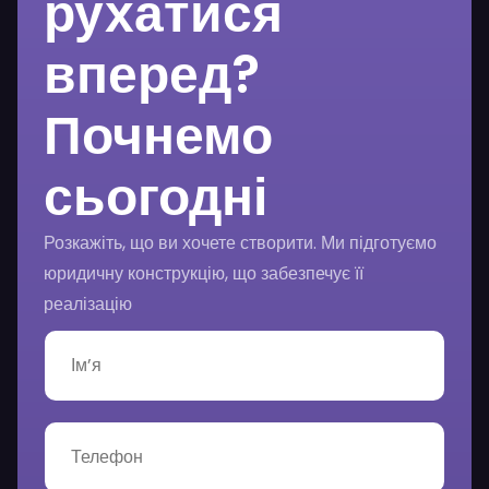
рухатися
вперед?
Почнемо
сьогодні
Розкажіть, що ви хочете створити. Ми підготуємо
юридичну конструкцію, що забезпечує її
реалізацію
І
м
’
я
*
Т
е
л