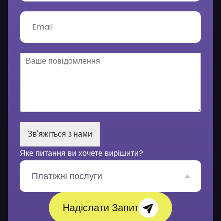
е
ф
E
о
m
н
a
*
i
l
В
*
а
ш
е
п
о
в
і
Зв'яжіться з нами
д
о
Яке питання ви хочете вирішити?
м
л
е
Платіжні послуги
н
н
я
Надіслати Запит
*