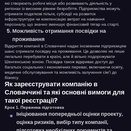
які створюють робочі місця або розвивають діяльність у
регіонах із високим рівнем безробіття. Підприємства можуть
отримати податкові пільги, субсидії на розвиток
інфраструктури чи компенсацію витрат на навчання
персоналу, що значно зменшує фінансовий тягар на старті.
Можливість отримання посвідки на
проживання
Відкриття компанії в Словаччині надає іноземним підприємцям
шанс отримати посвідку на проживання. Це дозволяє не лише
легально перебувати в країні, але й вільно подорожувати
Шенгенською зоною. Посвідка також відкриває доступ до
багатьох соціальних і економічних переваг, включаючи освіту,
медичне обслуговування та можливість залучення сім’ї до
бізнесу.
Як зареєструвати компанію в
Словаччині та які основні вимоги для
такої реєстрації?
Крок 1. Первинна підготовка
Ініціювання попередньої оцінки проекту,
оцінка ризиків, вибір типу компанії,
підготовка необхідних документів та