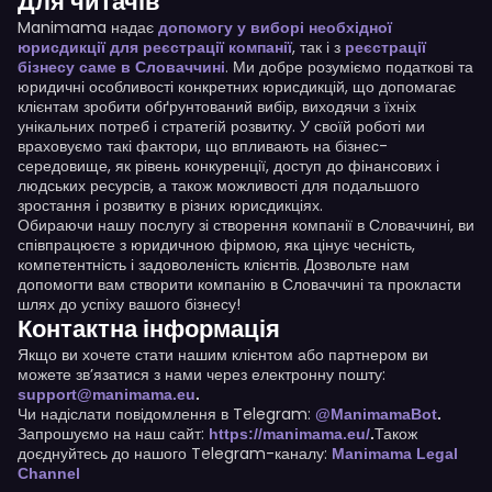
Для читачів
Manimama надає
допомогу у виборі необхідної
, так і з
юрисдикції для реєстрації компанії
реєстрації
. Ми добре розуміємо податкові та
бізнесу саме в Словаччині
юридичні особливості конкретних юрисдикцій, що допомагає
клієнтам зробити обґрунтований вибір, виходячи з їхніх
унікальних потреб і стратегій розвитку. У своїй роботі ми
враховуємо такі фактори, що впливають на бізнес-
середовище, як рівень конкуренції, доступ до фінансових і
людських ресурсів, а також можливості для подальшого
зростання і розвитку в різних юрисдикціях.
Обираючи нашу послугу зі створення компанії в Словаччині, ви
співпрацюєте з юридичною фірмою, яка цінує чесність,
компетентність і задоволеність клієнтів. Дозвольте нам
допомогти вам створити компанію в Словаччині та прокласти
шлях до успіху вашого бізнесу!
Контактна інформація
Якщо ви хочете стати нашим клієнтом або партнером ви
можете зв’язатися з нами через електронну пошту:
support@manimama.eu
.
Чи надіслати повідомлення в Telegram:
@ManimamaBot
.
Запрошуємо на наш сайт:
Також
https://manimama.eu/
.
доєднуйтесь до нашого Telegram-каналу:
Manimama Legal
Channel