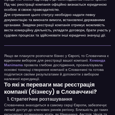
Під час реєстрації компанія офіційно визнається юридичною
особою зі своєю правоздатністю.
Для отримання цього статусу необхідно надати певну
документацію та виконати вимоги, встановлені державними
органами. Завдяки реєстрації компанія отримує можливість
вести комерційну діяльність, укладати договори, брати участь у
судових процесах та здійснювати інші юридично значущі дії.
Якщо ви плануєте розпочати бізнес у Європі, то Словаччина є
відмінним вибором для реєстрації вашої компанії.
Команда
провела глибоке дослідження, проаналізувала
Manimama
основні тонкощі створення компанії в Словаччині та готова
поділитися своїми результатами й допомогти з вибором
належної юрисдикції.
То які ж переваги має реєстрація
компанії (бізнесу) в Словаччині?
Стратегічне розташування
Словаччина знаходиться в самому серці Європи, забезпечує
легкий доступ до ключових ринків регіону. Близькість до таких
економічно розвинених країн, як Німеччина, Австрія, Чехія та