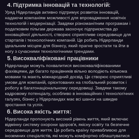
:
Підтримка інновацій та технологій
Уряд Нідерландів активно підтримує розвиток інновацій,
надаючи компаніям можливості для впровадження новітніх
технологій і модернізації. Завдяки різноманітним програмам і
податковим пільгам держава заохочує підприємства до
інноваційної діяльності, створює сприятливе середовище для
стартапів і технологічних компаній. Це робить Нідерланди
ідеальним місцем для бізнесу, який прагне зростати та йти в
ногу з сучасними технологічними трендами.
Високваліфіковані працівники
Нідерланди можуть похвалитися висококваліфікованими
фахівцями, де багато працівників вільно володіють кількома
мовами та мають міжнародний досвід. Це створює сприятливі
умови для компаній, орієнтованих на глобальний розвиток і
роботу в багатонаціональному середовищі. Завдяки такому
кадровому потенціалу, особливо в інноваційних і технологічних
галузях, бізнес у Нідерландах має всі шанси на швидке
зростання та успіх.
Висока якість життя:
Нідерланди пропонують високий рівень життя, який включає
відмінну систему охорони здоров’я, якісну освіту та безпечне
середовище для життя. Це робить країну привабливою для
іноземних спеціалістів, які можуть комфортно облаштуватися