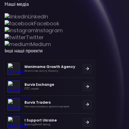
Наші медіа
LinkedIn
Facebook
Instagram
Twitter
Medium
Інші наші проекти
Manimama Growth Agency
Агентство росту бізнесу
Burvix Exchange
OTC сервіс
Burvix Traders
Автоматизована криптоторгівля
I Support Ukraine
Благодійний фонд