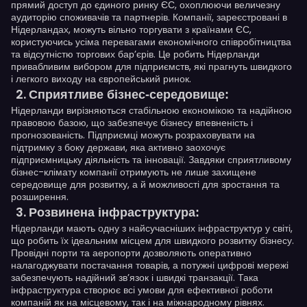
прямий доступ до єдиного ринку ЄС, охоплюючи величезну
аудиторію споживачів та партнерів. Компанії, зареєстровані в
Нідерландах, можуть вільно торгувати з країнами ЄС,
користуючись усіма перевагами економічного співробітництва
та відсутністю торгових бар’єрів. Це робить Нідерланди
привабливим вибором для підприємств, які прагнуть швидкого
і легкого виходу на європейський ринок.
Сприятливе бізнес-середовище:
Нідерланди вирізняються стабільною економікою та надійною
правовою базою, що забезпечує бізнесу впевненість і
прогнозованість. Підприємці можуть розраховувати на
підтримку з боку держави, яка активно заохочує
підприємницьку діяльність та інновації. Завдяки сприятливому
бізнес-клімату компанії отримують не лише захищене
середовище для розвитку, а й можливості для зростання та
розширення.
Розвинена інфраструктура:
Нідерланди мають одну з найсучасніших інфраструктур у світі,
що робить їх ідеальним місцем для швидкого розвитку бізнесу.
Провідні порти та аеропорти дозволяють оперативно
налагоджувати постачання товарів, а потужні цифрові мережі
забезпечують надійний зв’язок і швидкі транзакції. Така
інфраструктура створює всі умови для ефективної роботи
компаній як на місцевому, так і на міжнародному рівнях.