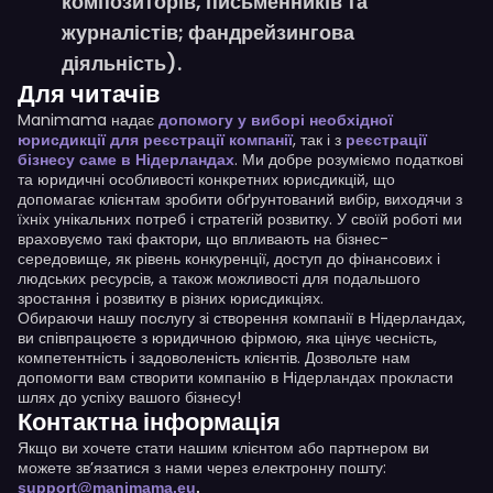
композиторів, письменників та
журналістів; фандрейзингова
діяльність).
Для читачів
Manimama надає
допомогу у виборі необхідної
, так і з
юрисдикції для реєстрації компанії
реєстрації
. Ми добре розуміємо податкові
бізнесу саме в Нідерландах
та юридичні особливості конкретних юрисдикцій, що
допомагає клієнтам зробити обґрунтований вибір, виходячи з
їхніх унікальних потреб і стратегій розвитку. У своїй роботі ми
враховуємо такі фактори, що впливають на бізнес-
середовище, як рівень конкуренції, доступ до фінансових і
людських ресурсів, а також можливості для подальшого
зростання і розвитку в різних юрисдикціях.
Обираючи нашу послугу зі створення компанії в Нідерландах,
ви співпрацюєте з юридичною фірмою, яка цінує чесність,
компетентність і задоволеність клієнтів. Дозвольте нам
допомогти вам створити компанію в Нідерландах прокласти
шлях до успіху вашого бізнесу!
Контактна інформація
Якщо ви хочете стати нашим клієнтом або партнером ви
можете зв’язатися з нами через електронну пошту:
support@manimama.eu
.