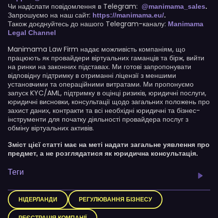
Чи надіслати повідомлення в Telegram:
@manimama_sales
.
Запрошуємо на наш сайт:
https://manimama.eu/
.
Також доєднуйтесь до нашого Telegram-каналу:
Manimama
Legal Channel
Manimama Law Firm надає можливість компаніям, що
працюють як провайдери віртуальних гаманців та бірж, вийти
на ринки на законних підставах. Ми готові запропонувати
відповідну підтримку в отриманні ліцензії з меншими
установчими та операційними витратами. Ми пропонуємо
запуск KYC/AML, підтримку в оцінці ризиків, юридичні послуги,
юридичні висновки, консультації щодо загальних положень про
захист даних, контракти та всі необхідні юридичні та бізнес-
інструменти для початку діяльності провайдера послуг з
обміну віртуальних активів.
Зміст цієї статті має на меті надати загальне уявлення про
предмет, а не розглядатися як юридична консультація.
Теги
НІДЕРЛАНДИ
РЕГУЛЮВАННЯ БІЗНЕСУ