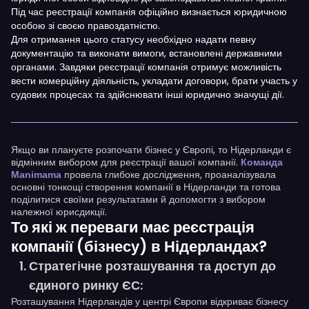
Під час реєстрації компанія офіційно визнається юридичною
особою зі своєю правоздатністю.
Для отримання цього статусу необхідно надати певну
документацію та виконати вимоги, встановлені державними
органами. Завдяки реєстрації компанія отримує можливість
вести комерційну діяльність, укладати договори, брати участь у
судових процесах та здійснювати інші юридично значущі дії.
Якщо ви плануєте розпочати бізнес у Європі, то Нідерланди є
відмінним вибором для реєстрації вашої компанії.
Команда
провела глибоке дослідження, проаналізувала
Manimama
основні тонкощі створення компанії в Нідерланди та готова
поділитися своїми результатами й допомогти з вибором
належної юрисдикції.
То які ж переваги має реєстрація
компанії (бізнесу) в Нідерландах?
Стратегічне розташування та доступ до
:
єдиного ринку ЄС
Розташування Нідерландів у центрі Європи відкриває бізнесу