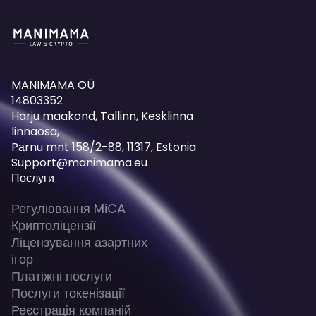
MANIMAMA OÜ
14803352
Harju maakond, Tallinn, Kesklinna
linnaosa,
Pаrnu mnt 158/2-88, 11317, Estonia
Support@manimama.eu
Послуги
Регулювання MiCA
Криптоліцензії
Ліцензування азартних
ігор
Платіжні послуги
Послуги токенізації
Реєстрація компаній