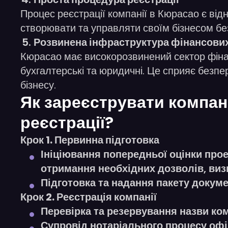
Процес реєстрації компанії в Кюрасао є ві
створювати та управляти своїм бізнесом без 
Розвинена інфраструктура фінансових
Кюрасао має високорозвинений сектор фінан
бухгалтерські та юридичні. Це сприяє безп
бізнесу.
Як зареєструвати компані
реєстрації?
Крок 1. Первинна підготовка
Ініціювання попередньої оцінки проек
отримання необхідних дозволів, виз
Підготовка та надання пакету докуме
Крок 2. Реєстрація компанії
Перевірка та резервування назви ком
Супровід нотаріального процесу офіц