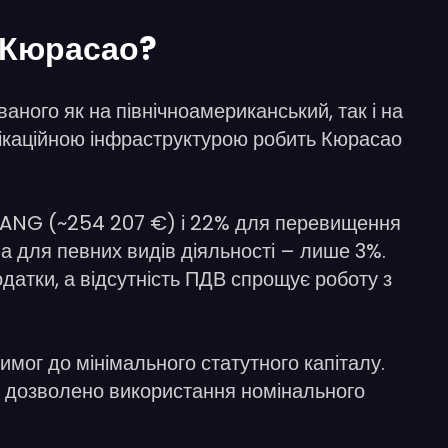
в Кюрасао?
ного як на північноамериканський, так і на
нікаційною інфраструктурою робить Кюрасао
0 ANG (~254 207 €) і 22% для перевищення
, а для певних видів діяльності – лише 3%.
одатки, а відсутність ПДВ спрощує роботу з
мог до мінімального статутного капіталу.
о, дозволено використання номінального