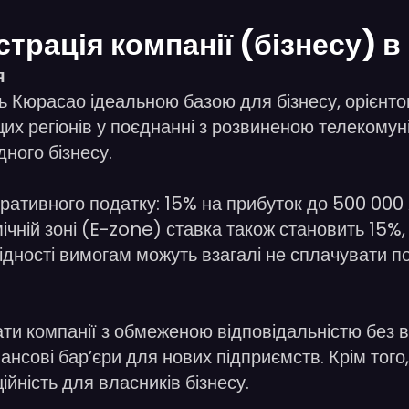
єстрація компанії (бізнесу) 
я
Кюрасао ідеальною базою для бізнесу, орієнтова
цих регіонів у поєднанні з розвиненою телекому
ного бізнесу.
оративного податку: 15% на прибуток до 500 00
мічній зоні (E-zone) ставка також становить 15%
овідності вимогам можуть взагалі не сплачувати п
 компанії з обмеженою відповідальністю без ви
ансові бар’єри для нових підприємств. Крім тог
йність для власників бізнесу.