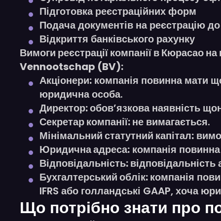
Підготовка реєстраційних форм
Подача документів на реєстрацію до
Відкриття банківського рахунку
Вимоги реєстрації компанії в Кюрасао на
Vennootschap (BV):
Акціонери:
компанія повинна мати що
юридична особа.
Директор:
обов’язкова наявність що
Секретар компанії:
не вимагається.
Мінімальний статутний капітал:
вимог
Юридична адреса:
компанія повинна 
Відповідальність:
відповідальність 
Бухгалтерський облік:
компанія пови
IFRS або голландські GAAP, хоча юр
Що потрібно знати про по