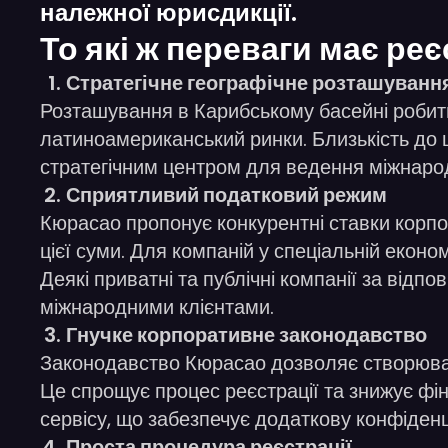
належної юрисдикції.
То які ж переваги має ре
Стратегічне географічне розташуванн
Розташування в Карибському басейні робить 
латиноамериканський ринки. Близькість до 
стратегічним центром для ведення міжнарод
Сприятливий податковий режим
Кюрасао пропонує конкурентні ставки корп
цієї суми. Для компаній у спеціальній еконо
Деякі приватні та публічні компанії за відп
міжнародними клієнтами.
Гнучке корпоративне законодавство
Законодавство Кюрасао дозволяє створювати
Це спрощує процес реєстрації та знижує фін
сервісу, що забезпечує додаткову конфіденці
Проста процедура реєстрації