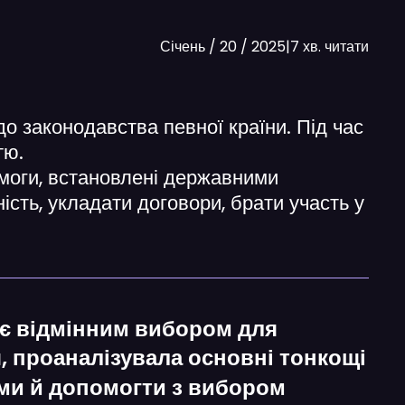
Січень / 20 / 2025
|
7 хв. читати
о законодавства певної країни. Під час
тю.
имоги, встановлені державними
ість, укладати договори, брати участь у
о є відмінним вибором для
, проаналізувала основні тонкощі
ами й допомогти з вибором