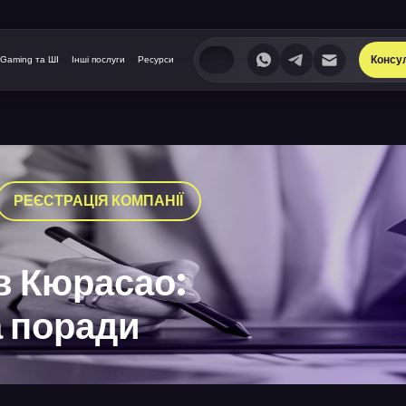
Консу
iGaming та ШІ
Інші послуги
Ресурси
РЕЄСТРАЦІЯ КОМПАНІЇ
 в Кюрасао:
а поради