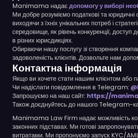
Manimama надає
допомогу у виборі нео
Ми добре розуміємо податкові та юридичні 
виходячи з їхніх унікальних потреб і страте
середовище, як рівень конкуренції, доступ 
в різних юрисдикціях.
Обираючи нашу послугу зі створення компан
задоволеність клієнтів. Дозвольте нам доп
Контактна інформація
Якщо ви хочете стати нашим клієнтом або п
Чи надіслати повідомлення в Telegram:
@
Запрошуємо на наш сайт:
https://manim
Також доєднуйтесь до нашого Telegram-к
Manimama Law Firm надає можливість компа
законних підставах. Ми готові запропонуват
витратами. Ми пропонуємо запуск KYC/AML, п