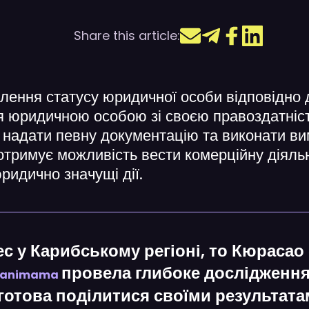
Share this article:
лення статусу юридичної особи відповідно д
ся юридичною особою зі своєю правоздатніс
 надати певну документацію та виконати в
отримує можливість вести комерційну діяльн
ридично значущі дії.
ес у Карибському регіоні, то Кюраса
провела глибоке дослідження
Manimama
 готова поділитися своїми результат