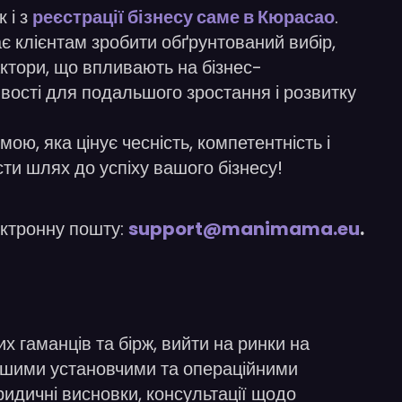
к і з
реєстрації бізнесу саме в Кюрасао
.
є клієнтам зробити обґрунтований вибір,
фактори, що впливають на бізнес-
ивості для подальшого зростання і розвитку
ою, яка цінує чесність, компетентність і
ти шлях до успіху вашого бізнесу!
ектронну пошту:
support@manimama.eu
.
гаманців та бірж, вийти на ринки на
меншими установчими та операційними
ридичні висновки, консультації щодо