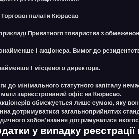
 Торгової палати Кюрасао
 прикладі
Приватного товариства з обмеженою
найменше 1 акціонера. Вимог до резидентств
найменше 1 місцевого директора.
и до мінімального статутного капіталу нема
мати зареєстрований офіс на Кюрасао.
акціонерів обмежується лише сумою, яку вон
нна дотримуватися загальноприйнятих станда
идичного зобов’язання дотримуватися якогось
датки у випадку реєстрації