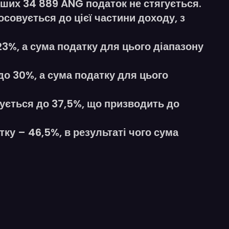
рших 34 889 ANG податок не стягується.
осовується до цієї частини доходу, з
23%, а сума податку для цього діапазону
до 30%, а сума податку для цього
шується до 37,5%, що призводить до
у – 46,5%, в результаті чого сума