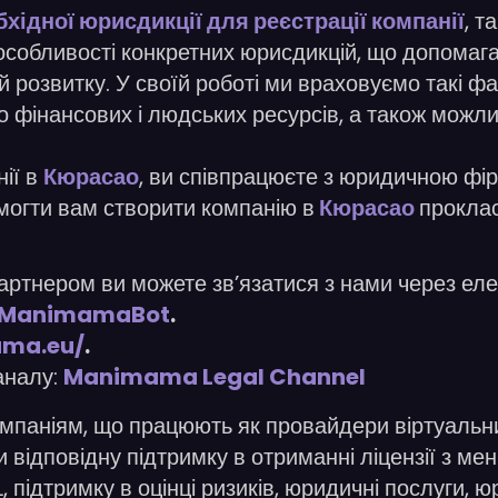
бхідної юрисдикції для реєстрації компанії
, та
особливості конкретних юрисдикцій, що допомага
гій розвитку. У своїй роботі ми враховуємо такі 
до фінансових і людських ресурсів, а також можл
ії в
Кюрасао
, ви співпрацюєте з юридичною фірм
омогти вам створити компанію в
Кюрасао
проклас
артнером ви можете зв’язатися з нами через ел
ManimamaBot
.
ama.eu/
.
аналу:
Manimama Legal Channel
ніям, що працюють як провайдери віртуальних 
и відповідну підтримку в отриманні ліцензії з 
ідтримку в оцінці ризиків, юридичні послуги, ю