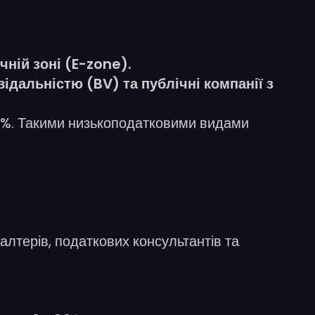
ній зоні (E-zone).
ідальністю (BV) та публічні компанії з
ь 3%. Такими низькоподатковими видами
алтерів, податкових консультантів та