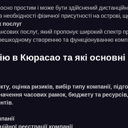
дносно простим і може бути здійснений дистанці
необхідності фізичної присутності на острові, щ
 послуг
сових послуг, який пропонує широкий спектр пр
ерешкодному створенню та функціонуванню компа
ю в Кюрасао та які основні
ту, оцінка ризиків, вибір типу компанії, під
начення часових рамок, бюджету та ресурсів
нтів.
панії
ійної реєстрації компанії