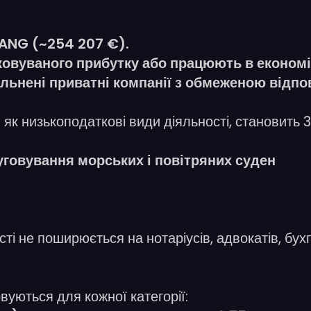
ANG (~254 207 €).
овуваного прибутку або працюють в економіч
льнені приватні компанії з обмеженою відпов
я як низькоподаткові види діяльності, становит
уговування морських і повітряних суден
ті не поширюється на нотаріусів, адвокатів, бухг
уються для кожної категорії: