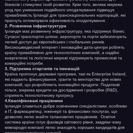
бізнесів і стимулює їхній розвиток. Крім того, велика мережа
угод про уникнення подвійного оподаткування підвищує
привабливість Ірландії для транснаціональних корпорацій, які
прагнуть оптимізувати ефективність оподаткування.
2. Розвинена інфраструктура
Ірландія має розвинену інфраструктуру, яка підтримує бізнес.
Сучасні транспортні шляхи, аеропорти та порти забезпечують
легкий доступ до європейських і глобальних ринків.
Високошвидкісний інтернет і інноваційні дата-центри роблять
країну привабливою для технологічних компаній, а надійні
енергетичні та логістичні мережі підтримують промислові та
комерційні потреби.
3.
Підтримка стартапів та інновацій
Країна пропонує державні програми, такі як Enterprise Ireland,
які надають фінансування, гранти та менторство для нових
компаній, що розробляють інноваційні продукти. Податкові
пільги, зокрема кредити на дослідження і розробки (R&D),
сприяють технологічному прогресу.
4.
Кваліфіковані працівники
Ірландія славиться добре освіченими спеціалістами, особливо
в IT, фармацевтиці, інженерії та фінансових послугах, що
дозволяє легко знайти талановитих працівників. Освітня
система країни готує фахівців світового рівня, завдяки чому
міжнародні компанії легко знаходять хороших кандидатів для
високотехнологічних галузей.