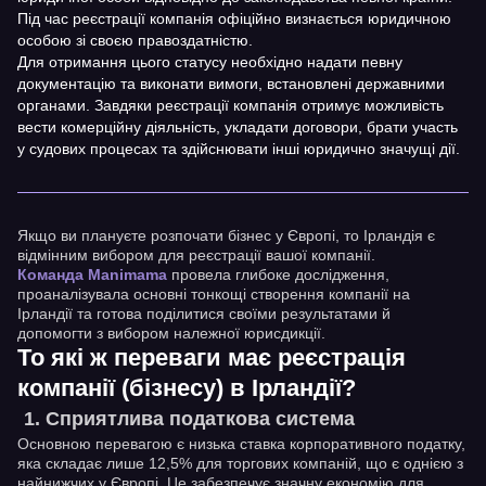
Під час реєстрації компанія офіційно визнається юридичною
особою зі своєю правоздатністю.
Для отримання цього статусу необхідно надати певну
документацію та виконати вимоги, встановлені державними
органами. Завдяки реєстрації компанія отримує можливість
вести комерційну діяльність, укладати договори, брати участь
у судових процесах та здійснювати інші юридично значущі дії.
Якщо ви плануєте розпочати бізнес у Європі, то Ірландія є
відмінним вибором для реєстрації вашої компанії.
Команда Manimama
провела глибоке дослідження,
проаналізувала основні тонкощі створення компанії на
Ірландії та готова поділитися своїми результатами й
допомогти з вибором належної юрисдикції.
То які ж переваги має реєстрація
компанії (бізнесу) в Ірландії?
Сприятлива податкова система
Основною перевагою є низька ставка корпоративного податку,
яка складає лише 12,5% для торгових компаній, що є однією з
найнижчих у Європі. Це забезпечує значну економію для