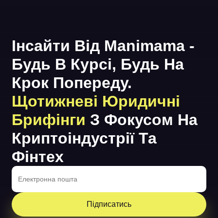
Інсайти Від Manimama -
Будь В Курсі, Будь На
Крок Попереду.
Щотижневі Юридичні
Брифінги
З Фокусом На
Криптоіндустрії Та
Фінтех
Підписатись