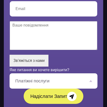
ф
E
о
m
н
a
*
i
l
В
*
а
ш
е
п
о
в
і
Зв'яжіться з нами
д
о
Яке питання ви хочете вирішити?
м
л
е
Платіжні послуги
н
н
я
Надіслати Запит
*