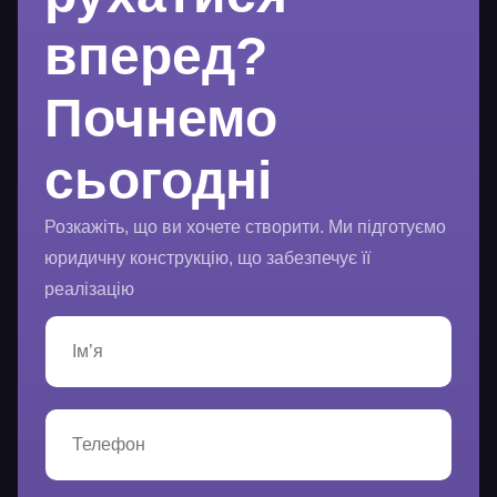
вперед?
Почнемо
сьогодні
Розкажіть, що ви хочете створити. Ми підготуємо
юридичну конструкцію, що забезпечує її
реалізацію
І
м
’
я
*
Т
е
л
е