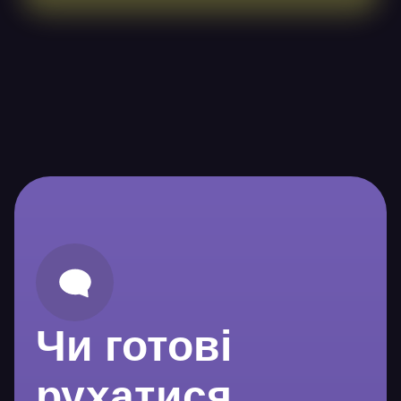
Чи готові
рухатися