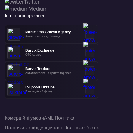
Twitter
Medium
Інші наші проекти
Manimama Growth Agency
Агентство росту бізнесу
Burvix Exchange
OTC сервіс
Burvix Traders
Автоматизована криптоторгівля
I Support Ukraine
Благодійний фонд
Комерційні умови
AML Політика
Політика конфіденційності
Політика Cookie