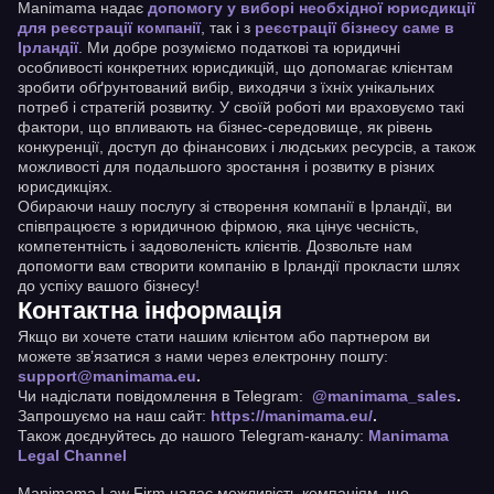
Manimama надає
допомогу у виборі необхідної юрисдикції
для реєстрації компанії
, так і з
реєстрації бізнесу саме в
Ірландії
. Ми добре розуміємо податкові та юридичні
особливості конкретних юрисдикцій, що допомагає клієнтам
зробити обґрунтований вибір, виходячи з їхніх унікальних
потреб і стратегій розвитку. У своїй роботі ми враховуємо такі
фактори, що впливають на бізнес-середовище, як рівень
конкуренції, доступ до фінансових і людських ресурсів, а також
можливості для подальшого зростання і розвитку в різних
юрисдикціях.
Обираючи нашу послугу зі створення компанії в Ірландії, ви
співпрацюєте з юридичною фірмою, яка цінує чесність,
компетентність і задоволеність клієнтів. Дозвольте нам
допомогти вам створити компанію в Ірландії прокласти шлях
до успіху вашого бізнесу!
Контактна інформація
Якщо ви хочете стати нашим клієнтом або партнером ви
можете зв’язатися з нами через електронну пошту:
support@manimama.eu
.
Чи надіслати повідомлення в Telegram:
@manimama_sales
.
Запрошуємо на наш сайт:
https://manimama.eu/
.
Також доєднуйтесь до нашого Telegram-каналу:
Manimama
Legal Channel
Manimama Law Firm надає можливість компаніям, що