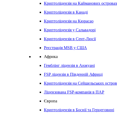
Криптоліцензія на
Кайманових острова
Криптоліцензія в
Канаді
Криптоліцензія на
Кюрасао
Криптоліцензія у
Сальвадорі
Криптоліцензія в
Сент-Люсії
Реєстрація MSB у США
Африка
Гемблінг ліцензія в
Анжуані
FSP ліцензія в
Південній Африці
Криптоліцензія на
Сейшельських остров
Ліцензована FSP-компанія в ПАР
Європа
Криптоліцензія в
Боснії та Герцеговині