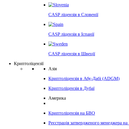
CASP ліцензія в
Словенії
CASP ліцензія в
Іспанії
CASP ліцензія в
Швеції
Криптоліцензії
Азія
Криптоліцензія в
Абу-Дабі (ADGM)
Криптоліцензія в
Дубаї
Америка
Криптоліцензія на
БВО
Реєстрація затвердженого менеджера на