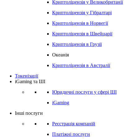
Криптоліцензія у
Великобританії
Криптоліцензія у
Гібралтарі
Криптоліцензія в
Норвегії
Криптоліцензія в
Швейцарії
Криптоліцензія в
Грузії
Океанія
Криптоліцензія в
Австралії
Токенізації
iGaming та ШІ
Юридичні послуги у сфері ШІ
iGaming
Інші послуги
Реєстрація компаній
Платіжні послуги