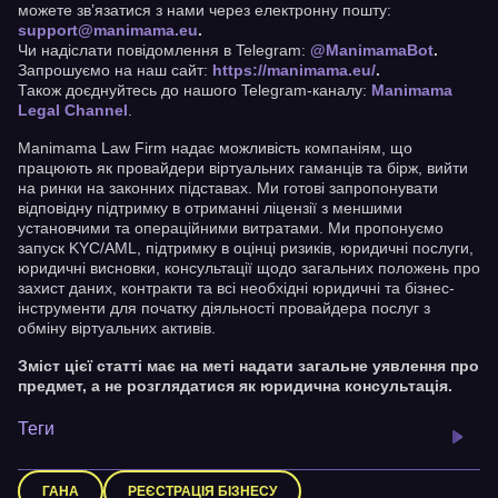
можете зв’язатися з нами через електронну пошту:
support@manimama.eu
.
Чи надіслати повідомлення в Telegram:
@ManimamaBot
.
Запрошуємо на наш сайт:
https://manimama.eu/
.
Також доєднуйтесь до нашого Telegram-каналу:
Manimama
Legal Channel
.
Manimama Law Firm надає можливість компаніям, що
працюють як провайдери віртуальних гаманців та бірж, вийти
на ринки на законних підставах. Ми готові запропонувати
відповідну підтримку в отриманні ліцензії з меншими
установчими та операційними витратами. Ми пропонуємо
запуск KYC/AML, підтримку в оцінці ризиків, юридичні послуги,
юридичні висновки, консультації щодо загальних положень про
захист даних, контракти та всі необхідні юридичні та бізнес-
інструменти для початку діяльності провайдера послуг з
обміну віртуальних активів.
Зміст цієї статті має на меті надати загальне уявлення про
предмет, а не розглядатися як юридична консультація.
Теги
ГАНА
РЕЄСТРАЦІЯ БІЗНЕСУ