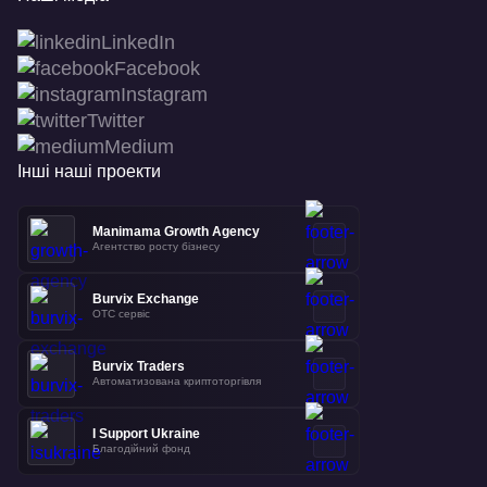
LinkedIn
Facebook
Instagram
Twitter
Medium
Інші наші проекти
Manimama Growth Agency
Агентство росту бізнесу
Burvix Exchange
OTC сервіс
Burvix Traders
Автоматизована криптоторгівля
I Support Ukraine
Благодійний фонд