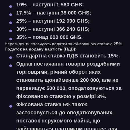
10% – наступні 1 560 GHS;
17,5% – наступні 38 000 GHS;
25% – наступні 192 000 GHS;
30% – наступні 366 240 GHS;
35% – понад 600 000 GHS.
Нерезиденти сплачують податки за фіксованою ставкою 25%.
Податок на додану вартість (ПДВ):
Стандартна ставка ПДВ становить 15%.
Однак постачання товарів роздрібними
торговцями, річний оборот яких
становить щонайменше 200 000, але не
перевищує 500 000, оподатковуються за
фіксованою ставкою у розмірі 3%.
Фіксована ставка 5% також
застосовується до оподатковуваних
поставок нерухомого майна, що
здійснюються платником податку: для