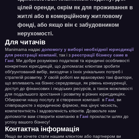
цілей оренди, окрім як для проживання в
житлі або в комерційному житловому
фонді, або якщо він є забудовником
нерухомості.
Для читачів
Manimama надає
допомогу у виборі необхідної юрисдикції
для реєстрації компанії
, так і з
реєстрації бізнесу саме в
Гані
. Ми добре розуміємо податкові та юридичні особливості
конкретних юрисдикцій, що допомагає клієнтам зробити
обґрунтований вибір, виходячи з їхніх унікальних потреб і
стратегій розвитку. У своїй роботі ми враховуємо такі фактори,
що впливають на бізнес-середовище, як рівень конкуренції,
доступ до фінансових і людських ресурсів, а також можливості
для подальшого зростання і розвитку в різних юрисдикціях.
Обираючи нашу послугу зі створення компанії в
Гані
, ви
співпрацюєте з юридичною фірмою, яка цінує чесність,
компетентність і задоволеність клієнтів. Дозвольте нам
допомогти вам створити компанію в
Гані
прокласти шлях до
успіху вашого бізнесу!
Контактна інформація
Якщо ви хочете стати нашим клієнтом або партнером ви