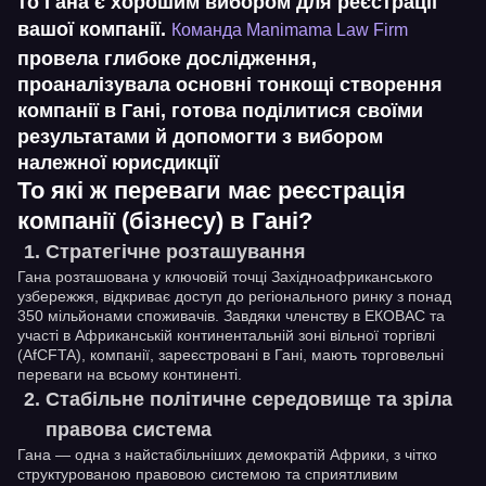
то Гана є хорошим вибором для реєстрації
вашої компанії.
Команда Manimama Law Firm
провела глибоке дослідження,
проаналізувала основні тонкощі створення
компанії в Гані, готова поділитися своїми
результатами й допомогти з вибором
належної юрисдикції
То які ж переваги має реєстрація
компанії (бізнесу) в Гані?
Стратегічне розташування
Гана розташована у ключовій точці Західноафриканського
узбережжя, відкриває доступ до регіонального ринку з понад
350 мільйонами споживачів. Завдяки членству в ЕКОВАС та
участі в Африканській континентальній зоні вільної торгівлі
(AfCFTA), компанії, зареєстровані в Гані, мають торговельні
переваги на всьому континенті.
Стабільне політичне середовище та зріла
правова система
Гана — одна з найстабільніших демократій Африки, з чітко
структурованою правовою системою та сприятливим