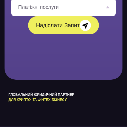
л
е
Платіжні послуги
н
н
я
Надіслати Запит
*
ГЛОБАЛЬНИЙ ЮРИДИЧНИЙ ПАРТНЕР
ДЛЯ КРИПТО- ТА ФІНТЕХ-БІЗНЕСУ