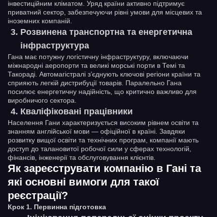
інвестиційним кліматом. Уряд країни активно підтримує
приватний сектор, забезпечуючи рівні умови для місцевих та
іноземних компаній.
Розвинена транспортна та енергетична
інфраструктура
Гана має потужну логістичну інфраструктуру, включаючи
міжнародні аеропорти та великі морські порти в Темі та
Такораді. Автомагістралі з’єднують ключові регіони країни та
сприяють легкій дистрибуції товарів. Паралельно Гана
посилює енергетичну надійність, що критично важливо для
виробничого сектора.
Кваліфіковані працівники
Населення Гани характеризується високим рівнем освіти та
знанням англійської мови — офіційної в країні. Завдяки
розвитку вищої освіти та технічних програм, компанії мають
доступ до талановитої робочої сили у сферах технологій,
фінансів, інженерії та обслуговування клієнтів.
Як зареєструвати компанію в Гані та
які основні вимоги для такої
реєстрації?
Крок 1. Первинна підготовка