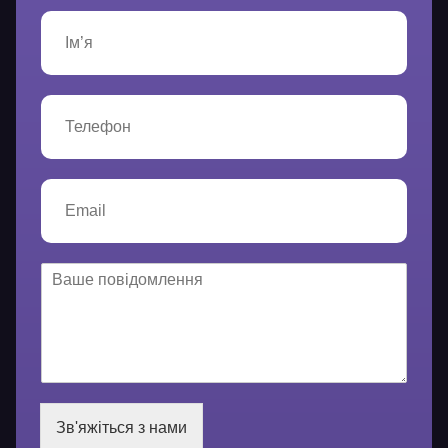
І
м
’
я
*
Т
е
л
е
ф
E
о
m
н
a
*
i
l
В
*
а
ш
е
п
о
в
і
Зв'яжіться з нами
д