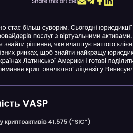
Share this article:
о стає більш суворим. Сьогодні юрисдикції 
овайдерів послуг з віртуальними активами.
 знайти рішення, яке влаштує нашого клієн
різних ринках, щоб знайти найкращу юрисд
раїнах Латинської Америки і готові поділи
имання криптовалютної ліцензії у Венесуел
ність VASP
у криптоактивів 41.575 (“SIC”)