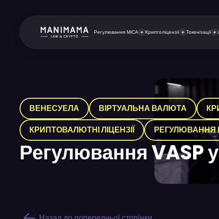
Регулювання MiCA
Криптоліцензії
Токенізації
ВЕНЕСУЕЛА
ВІРТУАЛЬНА ВАЛЮТА
КР
КРИПТОВАЛЮТНІ ЛІЦЕНЗІЇ
РЕГУЛЮВАННЯ
Регулювання VASP у
Назад до попередньої сторінки