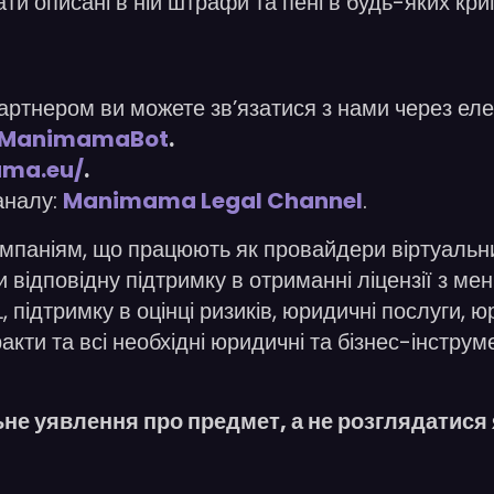
ти описані в ній штрафи та пені в будь-яких кри
артнером ви можете зв’язатися з нами через ел
ManimamaBot
.
ama.eu/
.
аналу:
Manimama Legal Channel
.
ніям, що працюють як провайдери віртуальних 
и відповідну підтримку в отриманні ліцензії з 
ідтримку в оцінці ризиків, юридичні послуги, ю
акти та всі необхідні юридичні та бізнес-інстру
альне уявлення про предмет, а не розглядатис