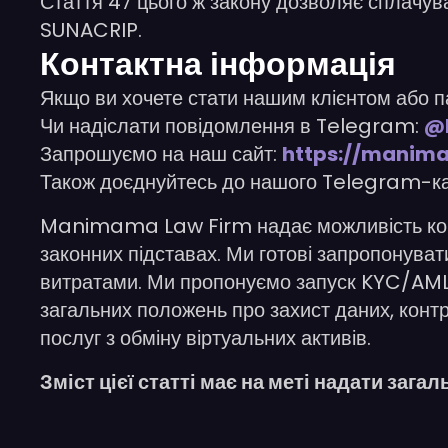
Стаття 47 цього ж закону дозволяє сплачува
SUNACRIP.
Контактна інформація
Якщо ви хочете стати нашим клієнтом або п
Чи надіслати повідомлення в Telegram:
@
Запрошуємо на наш сайт:
https://manim
Також доєднуйтесь до нашого Telegram-к
Manimama Law Firm надає можливість компа
законних підставах. Ми готові запропонуват
витратами. Ми пропонуємо запуск KYC/AML, п
загальних положень про захист даних, контр
послуг з обміну віртуальних активів.
Зміст цієї статті має на меті надати заг