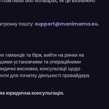
птоактивах або боліварах, як це визначено
ектронну пошту:
support@manimama.eu
.
гаманців та бірж, вийти на ринки на
меншими установчими та операційними
ридичні висновки, консультації щодо
менти для початку діяльності провайдера
я як юридична консультація.