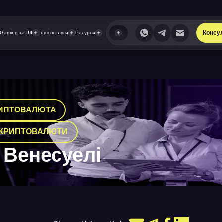
Консу
iGaming та ШІ
Інші послуги
Ресурси
ИПТОВАЛЮТА
 КРИПТОВАЛЮТИ
 Венесуелі