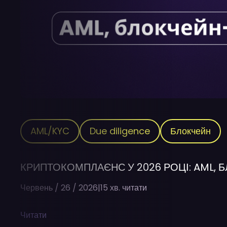
AML/KYC
Due diligence
Блокчейн
КРИПТОКОМПЛАЄНС У 2026 РОЦІ: AML, 
Червень / 26 / 2026
|
15 хв. читати
Читати