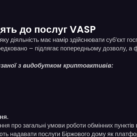
дять до послуг VASP
, яку діяльність має намір здійснювати суб’єкт го
ковано – підлягає попередньому дозволу, а фізи
’язаної з видобутком криптоактивів:
ня.
я про загальні умови роботи обмінних пунктів в
ають надавати послуги Біржового дому як платфо