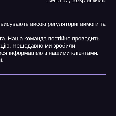
Січень / 07 / 2025
|
7 хв. читати
висувають високі регуляторні вимоги та
та. Наша команда постійно проводить
икцію. Нещодавно ми зробили
тися інформацією з нашими клієнтами.
і.