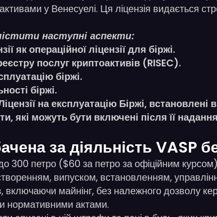
оактивами у Венесуелі. Ця ліцензія видається ст
 містити наступні аспекти:
ії як операційної ліцензії для біржі.
еєстру послуг криптоактивів (RISEC).
сплуатацію біржі.
ьності біржі.
іцензії на експлуатацію Біржі, встановлені 
ти, які можуть бути включені після її надання
ачена за діяльність VASP бе
до 300 петро ($60 за петро за офіційним курсом
зі створенням, випуском, встановленням, управлі
в, включаючи майнінг, без належного дозволу ке
и нормативними актами.