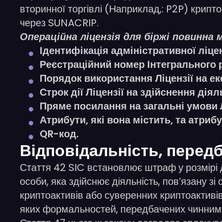
вторинної торгівлі (Наприклад,: P2P) крипт
через SUNACRIP.
Операційна ліцензія для біржі повинна
Ідентифікація адміністративної ліценз
Реєстраційний номер Інтегрального р
Порядок використання Ліцензії на ек
Строк дії Ліцензії на здійснення діял
Пряме посилання на загальні умови Л
Атрибути, які вона містить, та атрибу
QR-код.
Відповідальність, передб
Стаття 42 SIC встановлює штраф у розмірі 
особи, яка здійснює діяльність, пов’язану 
криптоактивів або суверенних криптоактиві
яких формальностей, передбачених чинним