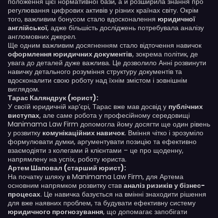
положення цієї нормативної бази, а й розширила знання про
регулювання цифрових активів у різних країнах світу. Окрім
того, важливим бонусом стало вдосконалення
юридичної
англійської
, адже більшість досліджень потребувала аналізу
англомовних джерел.
Ще одним важливим досягненням стало відточення навичок
оформлення юридичних документів
, зокрема політик, де
увага до деталей дуже важлива. Це дозволило Анні розвинути
навичку детального розуміння структуру документів та
вдосконалити свою роботу над їхнім змістом і зовнішнім
виглядом.
Тарас Каляндрук (юрист):
У своїй юридичній кар’єрі, Тарас вже мав досвід у
публічних
виступах
, але саме робота у професійному середовищі
Manimama Law Firm допомогла йому досягти ще один рівень
у розвитку
комунікаційних навичок
. Вміння чітко і зрозуміло
формулювати думки, аргументувати позицію та ефективно
взаємодіяти з колегами й клієнтами – це про щоденну,
напрямлену на успіх, роботу юриста.
Артем Шаповал (старший юрист):
На початку шляху в Manimama Law Firm, для Артема
основним напрямком розвитку став
аналіз ризиків у бізнес-
процесах
. Це навичка базується на вмінні знаходити рішення
для вже наявних проблем, та будувати ефективну систему
юридичного прогнозування
, що допомагає запобігати