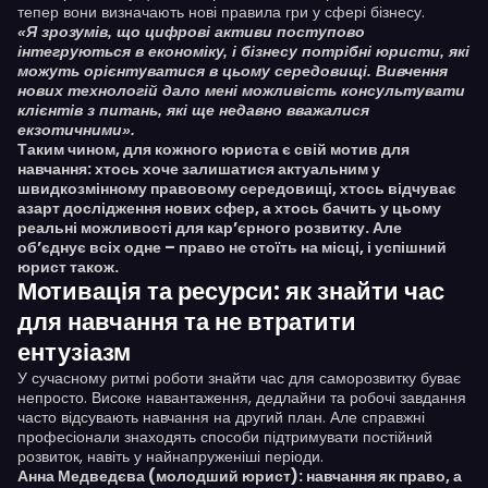
тепер вони визначають нові правила гри у сфері бізнесу.
«Я зрозумів, що цифрові активи поступово
інтегруються в економіку, і бізнесу потрібні юристи, які
можуть орієнтуватися в цьому середовищі. Вивчення
нових технологій дало мені можливість консультувати
клієнтів з питань, які ще недавно вважалися
екзотичними».
Таким чином, для кожного юриста є свій мотив для
навчання: хтось хоче залишатися актуальним у
швидкозмінному правовому середовищі, хтось відчуває
азарт дослідження нових сфер, а хтось бачить у цьому
реальні можливості для кар’єрного розвитку. Але
об’єднує всіх одне – право не стоїть на місці, і успішний
юрист також.
Мотивація та ресурси: як знайти час
для навчання та не втратити
ентузіазм
У сучасному ритмі роботи знайти час для саморозвитку буває
непросто. Високе навантаження, дедлайни та робочі завдання
часто відсувають навчання на другий план. Але справжні
професіонали знаходять способи підтримувати постійний
розвиток, навіть у найнапруженіші періоди.
Анна Медведєва (молодший юрист): навчання як право, а