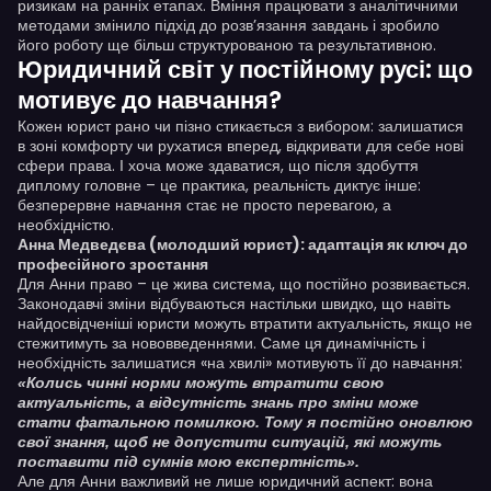
ризикам на ранніх етапах. Вміння працювати з аналітичними
методами змінило підхід до розв’язання завдань і зробило
його роботу ще більш структурованою та результативною.
Юридичний світ у постійному русі: що
мотивує до навчання?
Кожен юрист рано чи пізно стикається з вибором: залишатися
в зоні комфорту чи рухатися вперед, відкривати для себе нові
сфери права. І хоча може здаватися, що після здобуття
диплому головне – це практика, реальність диктує інше:
безперервне навчання стає не просто перевагою, а
необхідністю.
Анна Медведєва (молодший юрист): адаптація як ключ до
професійного зростання
Для Анни право – це жива система, що постійно розвивається.
Законодавчі зміни відбуваються настільки швидко, що навіть
найдосвідченіші юристи можуть втратити актуальність, якщо не
стежитимуть за нововведеннями. Саме ця динамічність і
необхідність залишатися «на хвилі» мотивують її до навчання:
«Колись чинні норми можуть втратити свою
актуальність, а відсутність знань про зміни може
стати фатальною помилкою. Тому я постійно оновлюю
свої знання, щоб не допустити ситуацій, які можуть
поставити під сумнів мою експертність».
Але для Анни важливий не лише юридичний аспект: вона