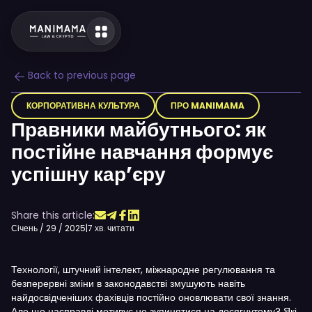
Back to previous page
КОРПОРАТИВНА КУЛЬТУРА
ПРО MANIMAMA
Правники майбутнього: як
постійне навчання формує
успішну кар’єру
Share this article:
Січень / 29 / 2025
|
7 хв. читати
Технології, штучний інтелект, міжнародне регулювання та
безперервні зміни в законодавстві змушують навіть
найдосвідченіших фахівців постійно оновлювати свої знання.
Але що насправді мотивує не зупинятися на досягнутому? Які