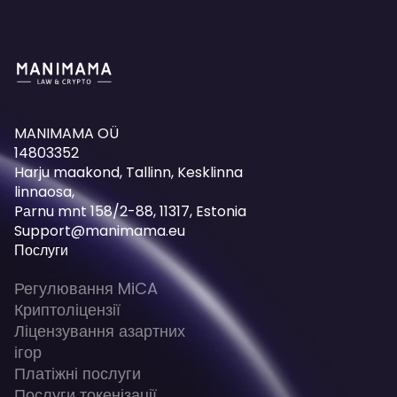
MANIMAMA OÜ
14803352
Harju maakond, Tallinn, Kesklinna
linnaosa,
Pаrnu mnt 158/2-88, 11317, Estonia
Support@manimama.eu
Послуги
Регулювання MiCA
Криптоліцензії
Ліцензування азартних
ігор
Платіжні послуги
Послуги токенізації