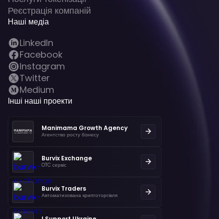
Реєстрація компаній
Наші медіа
LinkedIn
Facebook
Instagram
Twitter
Medium
Інші наші проекти
Manimama Growth Agency
Агентство росту бізнесу
Burvix Exchange
OTC сервіс
Burvix Traders
Автоматизована криптоторгівля
I Support Ukraine