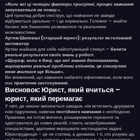
«Коли всі ці чотири фактори присутні, процес навчання
запускається на повну.».
Цей приклад добре ілюструє, що навчання не завжди
відбувається ідеально — і це нормально. Головне — знайти
баланс між бажанням розвиватися та реальними
можливостями.
Артем Шаповал (старший юрист): результат як головний
мотиватор
Артем знайшов для себе найпотужніший стимул —
бачити
реальні результати своїх знань у роботі
.
«Щоразу, коли я бачу, що мої знання допомагають
вирішувати реальні проблеми клієнтів, це стимулює
мене вчитися ще більше».
Він впевнений, що навчання набагато ефективніше, коли воно
має
практичне застосування
.
Висновок: Юрист, який вчиться –
юрист, який перемагає
У світі, де закони змінюються швидше, ніж встигають друкувати
нові підручники, навичка
постійного навчання
є необхідною.
Правники, які готові вчитися, розширювати горизонти та
адаптуватися до нових реалій, стають затребуваними
спеціалістами, здатними вирішувати нестандартні задачі.
Юриспруденція – це не статика, а динаміка. І ті, хто розуміє це,
не бояться змін, а навпаки – використовують їх як можливість