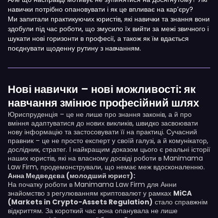
навички потрібно опановувати і як це впливає на кар’єру?
Ми запитали практикуючих юристів, які навички та знання вони
здобули під час роботи, що змусило їх вийти за межі звичного і
шукати нові горизонти в професії, а також як їм вдається
поєднувати щоденну рутину з навчанням.
Нові навички – нові можливості: як
навчання змінює професійний шлях
Юриспруденція – це не лише про знання законів, а й про
вміння адаптуватися до нових викликів, швидко засвоювати
нову інформацію та застосовувати її на практиці. Сучасний
правник – це не просто експерт у своїй галузі, а й комунікатор,
дослідник, стратег. І найкращим доказом цього є реальні історії
наших юристів, які на власному досвіді роботи в Manimama
Law Firm, продемонстрували, що немає меж вдосконаленню.
Анна Медведєва (молодший юрист):
На початку роботи в Manimama Law Firm для Анни
знайомство з регулюванням криптовалют у рамках
MiCA
(Markets in Crypto-Assets Regulation)
стало справжнім
відкриттям. За короткий час вона опанувала не лише