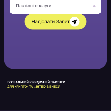
л
е
Платіжні послуги
н
н
я
Надіслати Запит
*
ГЛОБАЛЬНИЙ ЮРИДИЧНИЙ ПАРТНЕР
ДЛЯ КРИПТО- ТА ФІНТЕХ-БІЗНЕСУ