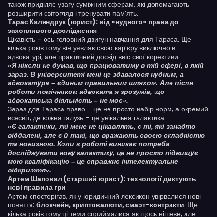
також приділяє увагу суміжним сферам, які допомагають
розширити світогляд і тренувати пам’ять.
Тарас Каляндрук (юрист): від «нудного» права до
захопливого дослідження
Цікавість – ось головний двигун навчання для Тараса. Ще
кілька років тому він уявляв свою кар’єру виключно в
адвокатурі, але практичний досвід вніс свої корективи.
«Я ніколи не думав, що працюватиму в тій сфері, в якій
зараз. В університеті мені це здавалося нудним, а
адвокатура – єдиним правильним шляхом. Але після
роботи помічником адвоката я зрозумів, що
адвокатська діяльність – не моє».
Зараз для Тараса право – це не просто набір норм, а окремий
всесвіт, де кожна галузь – це унікальна галактика.
«Є галактики, які мене не цікавлять, є ті, які занадто
віддалені, але є й такі, що вражають своєю складністю
та новизною. Коли в роботі виникає потреба
досліджувати нову галактику, це не просто підвищує
мою кваліфікацію – це справжнє інтелектуальне
відкриття».
Артем Шаповал (старший юрист): технології диктують
нові правила гри
Артем спостерігав, як у юридичний лексикон увірвалися нові
поняття:
блокчейн, криптовалюти, смарт-контракти
. Ще
кілька років тому ці теми сприймалися як щось нішеве, але