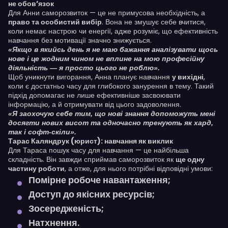
не обов’язок
Для Анни саморозвиток — це не примусова необхідність, а
право та особистий вибір
. Вона не змушує себе вчитися,
коли немає настрою чи енергії, адже розуміє, що ефективність
навчання без мотивації значно знижується.
«Якщо в якийсь день я не маю бажання аналізувати щось
нове і це жодним чином не вплине на мою професійну
діяльність — я просто цього не роблю».
Щоб уникнути вигорання, Анна планує навчання
у вихідні
,
коли є достатньо часу для глибокого занурення в тему. Такий
підхід допомагає не лише ефективніше засвоювати
інформацію, а й отримувати від цього задоволення.
«Я заохочую себе тим, що нові знання допоможуть мені
досягти нових висот та одночасно тренують як хард,
так і софт-скіли».
Тарас Каляндрук (юрист): навчання як виклик
Для Тараса пошук часу для навчання — це найбільша
складність. Він завжди сприймав саморозвиток як
ще одну
частину роботи
, а отже, для нього потрібні відповідні умови:
Помірне робоче навантаження
;
Доступ до якісних ресурсів
;
Зосередженість
;
Натхнення
.