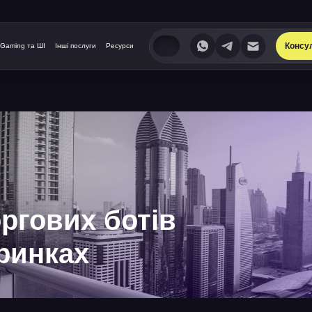
Консу
iGaming та ШІ
Інші послуги
Ресурси
ргових ботів
ринках