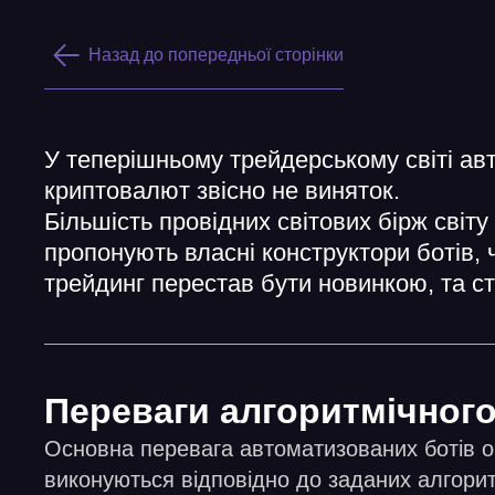
Назад до попередньої сторінки
У теперішньому трейдерському світі ав
криптовалют звісно не виняток.
Більшість провідних світових бірж світу 
пропонують власні конструктори ботів, ч
трейдинг перестав бути новинкою, та с
Переваги алгоритмічного
Основна перевага автоматизованих ботів о
виконуються відповідно до заданих алгори