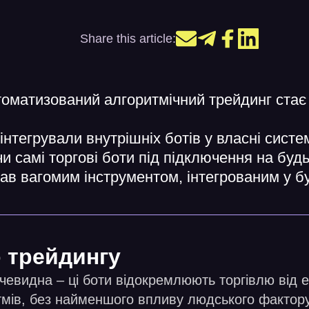
Share this article:
томатизований алгоритмічний трейдинг стає
інтегрували внутрішніх ботів у власні систем
и самі торгові боти під підключення на будь
тав вагомим інструментом, інтегрованим у б
 трейдингу
чевидна – ці боти відокремлюють торгівлю від 
тмів, без найменшого впливу людського фактору