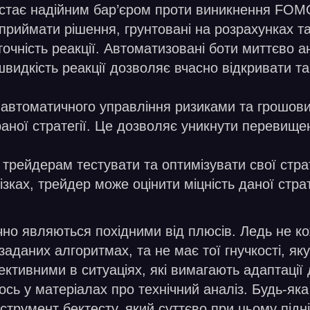
й стає надійним бар’єром проти виникнення FOM
приймати рішення, грунтовані на розрахунках та 
очність реакції. Автоматизовані боти миттєво ан
швидкість реакції дозволяє вчасно відкривати та
ь автоматичного управління ризиками та грошо
аної стратегії. Це дозволяє уникнути перевище
трейдерам тестувати та оптимізувати свої страт
ізках, трейдер може оцінити міцність даної стра
но являються похідними від плюсів. Ледь не ко
аданих алгоритмах, та не має тої гнучкості, я
тивними в ситуаціях, які вимагають адаптації 
сь у матеріалах про технічний аналіз. Будь-яка
трумент бектесту, який суттєво при цьому піднім