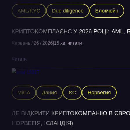
AML/KYC
Due diligence
Блокчейн
КРИПТОКОМПЛАЄНС У 2026 РОЦІ: AML, 
Червень / 26 / 2026
|
15 хв. читати
Читати
MiCA
Дания
ЄС
Норвегия
ДЕ ВІДКРИТИ КРИПТОКОМПАНІЮ В ЄВРОП
НОРВЕГІЯ, ІСЛАНДІЯ)