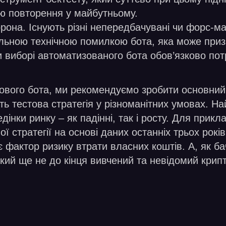
ією повторення у майбутньому.
орона. Існують різні непередбачувані чи форс-м
альною технічною помилкою бота, яка може призве
ри виборі автоматизованого бота обов’язково по
вого бота, ми рекомендуємо зробити основний а
ть тестова стратегія у різноманітних умовах. На
дінки ринку – як падінні, так і росту. Для прик
 стратегії на основі даних останніх трьох років.
є фактор ризику втрати власних коштів. А, як ба
акий ще не до кінця вивчений та невідомий крип