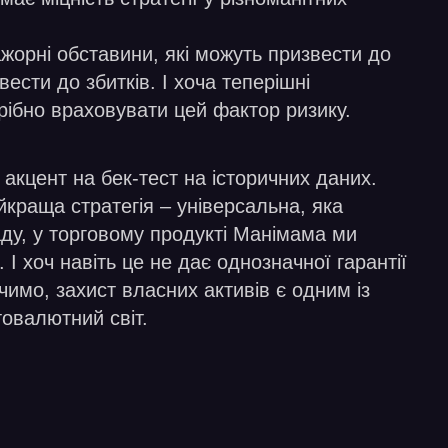
ажорні обставини, які можуть призвести до
сти до збитків. І хоча теперішні
трібно враховувати цей фактор ризику.
кцент на бек-тест на історичних даних.
йкраща стратегія – універсальна, яка
ладу, у торговому продукті Манімама ми
 І хоч навіть це не дає однозначної гарантії
чимо, захист власних активів є одним із
товалютний світ.