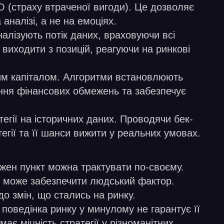
O (страху втраченої вигоди). Це дозволяє
аналізі, а не на емоціях.
алізують потік даних, враховуючи всі
 виходити з позицій, реагуючи на ринкові
вим капіталом. Алгоритми встановлюють
ння фінансових обмежень та забезпечує
егії на історичних даних. Проводячи бек-
тегії та її шанси вижити у реальних умовах.
жен пункт можна трактувати по-своєму.
ку може забезпечити людський фактор.
до змін, що стались на ринку.
 поведінка ринку у минулому не гарантує її
ає міцність стратегії у різноманітних