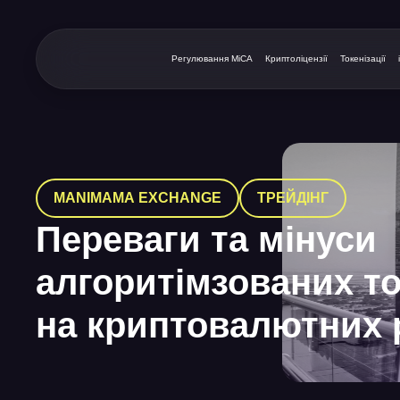
Регулювання MiCA
Криптоліцензії
Токенізації
MANIMAMA EXCHANGE
ТРЕЙДІНГ
Переваги та мінуси
алгоритімзованих то
на криптовалютних 