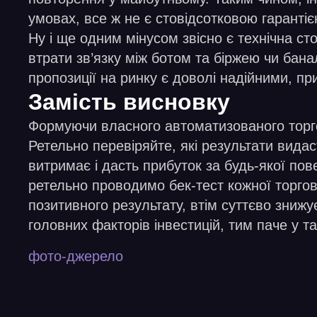
умовах, все ж не є стовідсотковою гарант
Ну і ще одним мінусом звісно є технічна ст
втрати зв’язку між ботом та біржею чи бан
пропозиції на ринку є доволі надійними, п
Замість висновку
Формуючи власного автоматизованого торго
Ретельно перевіряйте, які результати видас
витримає і дасть прибуток за будь-якої пове
ретельно проводимо бек-тест кожної торгової
позитивного результату, втім суттєво знижу
головних факторів інвестицій, тим паче у т
фото-джерело