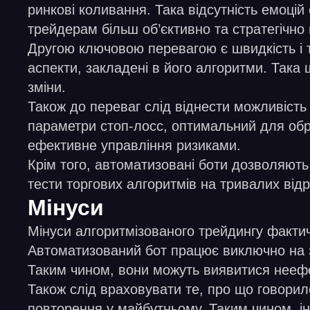
ринкові коливання. Така відсутність емоці
трейдерам більш об’єктивно та стратегічно 
Другою ключовою перевагою є швидкість і т
аспекти, закладені в його алгоритми. Така 
зміни.
Також до переваг слід віднести можливіст
параметри стоп-лосс, оптимальний для обр
ефективне управління ризиками.
Крім того, автоматизовані боти дозволяють 
тести торгових алгоритмів на тривалих відр
Мінуси
Мінуси алгоритмізованого трейдингу фактич
Автоматизований бот працює виключно на з
Таким чином, вони можуть виявитися неефек
Також слід враховувати те, про що говорило
повторення у майбутньому. Таким чином, інс