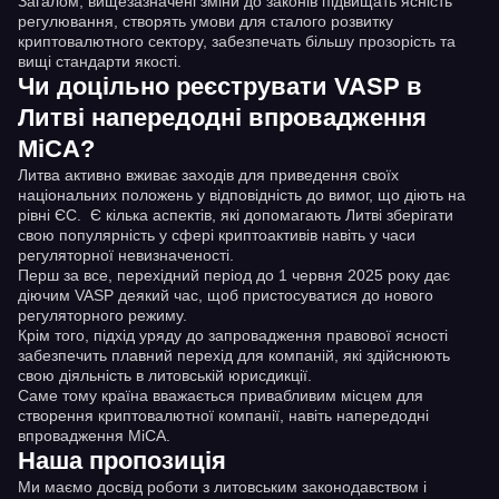
Загалом, вищезазначені зміни до законів підвищать ясність
регулювання, створять умови для сталого розвитку
криптовалютного сектору, забезпечать більшу прозорість та
вищі стандарти якості.
Чи доцільно реєструвати VASP в
Литві напередодні впровадження
MiCA?
Литва активно вживає заходів для приведення своїх
національних положень у відповідність до вимог, що діють на
рівні ЄС. Є кілька аспектів, які допомагають Литві зберігати
свою популярність у сфері криптоактивів навіть у часи
регуляторної невизначеності.
Перш за все, перехідний період до 1 червня 2025 року дає
діючим VASP деякий час, щоб пристосуватися до нового
регуляторного режиму.
Крім того, підхід уряду до запровадження правової ясності
забезпечить плавний перехід для компаній, які здійснюють
свою діяльність в литовській юрисдикції.
Саме тому країна вважається привабливим місцем для
створення криптовалютної компанії, навіть напередодні
впровадження MiCA.
Наша пропозиція
Ми маємо досвід роботи з литовським законодавством і