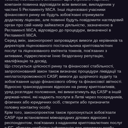
компанія повинна відповідати всім вимогам, викладеним у
частині 5 Регламенту MiCA. Інші ліцензовані учасники
фінансового ринку не будуть зобов’язані отримувати
додаткову ліцензію, але повинні будуть повідомити наглядовий
орган про свій намір займатися діяльністю, зазначеною в
Регламенті MiCA, відповідно до процедури, визначеної в
Регламенті MiCA.
Серед змін, законопроект запроваджує вимоги до керівників та
директорів ліцензованого постачальника криптовалютних
послуг та ліцензованого емітента токенів, пов’язаних з
активами, підкреслюючи їхню бездоганну репутацію,
кваліфікацію та досвід.
Що стосується цілісності ринку та фінансової стабільності,
запропонований закон також визначає процедури ліквідації та
неплатоспроможності CASP, вимоги до щорічного аудиту та
зобов’язання щодо фінансового обліку та фінансової звітності.
Відносно транскордонних відносин на ринку криптоактивів,
уряд розглядає положення, які вимагатимуть від CASP в іншій
державі-члені, які надають послуги в Литві через посередників,
фізичних або юридичних осіб, створити або призначити
головну контактну особу.
Крім того, законопроектом також пропонується зобов’язати
CASP при встановленні міжнародних ділових відносин з
респондентом, пов’язаних з наданням криптовалютних послуг
в ЄС, збирати необхідну інформацію про юридичну особу-