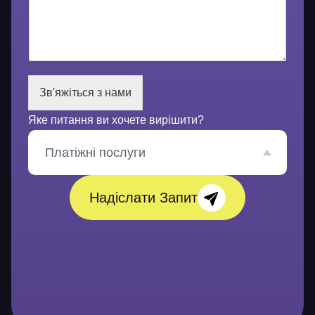
ш
е
п
о
в
і
Зв'яжіться з нами
д
о
Яке питання ви хочете вирішити?
м
л
е
Платіжні послуги
н
н
я
Надіслати Запит
*