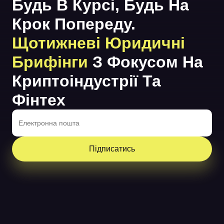
Будь В Курсі, Будь На
Крок Попереду.
Щотижневі Юридичні
Брифінги
З Фокусом На
Криптоіндустрії Та
Фінтех
Підписатись