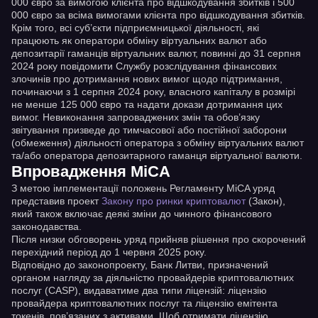
000 євро за вимогою клієнта про відшкодування збитків і 500
000 євро за всіма вимогами клієнта про відшкодування збитків.
Крім того, всі суб’єкти підприємницької діяльності, які
працюють як оператори обміну віртуальних валют або
депозитарії гаманців віртуальних валют, повинні до 31 серпня
2024 року повідомити Службу розслідування фінансових
злочинів про дотримання нових вимог щодо підтримання,
починаючи з 1 серпня 2024 року, власного капіталу в розмірі
не менше 125 000 євро та надати докази дотримання цих
вимог. Невиконання запроваджених змін та обов’язку
звітування призведе до тимчасової або постійної заборони
(обмеження) діяльності оператора з обміну віртуальних валют
та/або оператора депозитарного гаманця віртуальної валюти.
Впровадження MiCA
З метою імплементації положень Регламенту MiCA уряд
представив проект
Закону про ринки криптовалют
(Закон),
який також включає деякі зміни до чинного фінансового
законодавства.
Після низки обговорень уряд прийняв рішення про скорочений
перехідний період до 1 червня 2025 року.
Відповідно до законопроекту, Банк Литви, призначений
органом нагляду за діяльністю провайдерів криптовалютних
послуг (CASP), видаватиме два типи ліцензій: ліцензію
провайдера криптовалютних послуг та ліцензію емітента
токенів, пов’язаних з активами. Щоб отримати ліцензію,