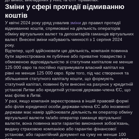
Зміни у сфері протидії відмиванню
коштів
У квітні 2024 року уряд ухвалив
зміни
до правил протидії
відмиванню коштів, спрямовані на діяльність операторів
обміну віртуальних валют та депозитаріїв гаманців віртуальних
валют. Внесені зміни набувають чинності з 1 серпня 2024
року.
Відтепер, щоб здійснювати цю діяльність, компанія повинна
бути зареєстрована як публічне або приватне товариство з
обмеженою відповідальністю зі статутним капіталом не менше
125 000 євро та постійно підтримувати власний капітал на
рівні не менше 125 000 євро. Крім того, під час створення та
збільшення статутного капіталу кошти, що формують
статутний капітал, повинні бути внесені на рахунок у кредитній
установі Литви або кредитній установі держави-члена ЄС, що
має філію в Литві.
У разі, якщо компанія зареєстрована в іншій правовій формі
або філія юридичної особи держави-члена ЄС або іноземної
держави має намір здійснювати діяльність як оператор обміну
віртуальної валюти та/або оператор гаманця віртуальної
валюти, вона повинна мати гарантію виконання зобов’язань,
видану страховою компанією або гарантію фінансової
установи, або гарантійний документ на суму не менше 100