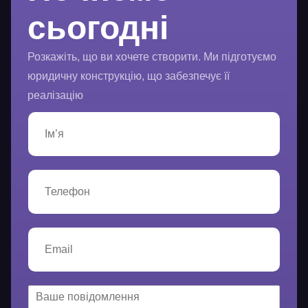
сьогодні
Розкажіть, що ви хочете створити. Ми підготуємо
юридичну конструкцію, що забезпечує її
реалізацію
І
м
’
я
*
Т
е
л
е
ф
E
о
m
н
a
*
i
l
В
*
а