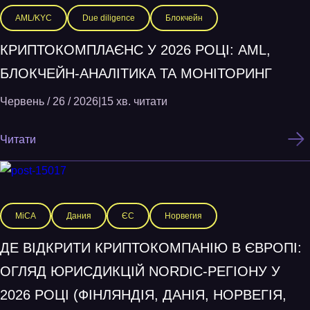
AML/KYC
Due diligence
Блокчейн
КРИПТОКОМПЛАЄНС У 2026 РОЦІ: AML,
БЛОКЧЕЙН-АНАЛІТИКА ТА МОНІТОРИНГ
Червень / 26 / 2026
|
15 хв. читати
Читати
MiCA
Дания
ЄС
Норвегия
ДЕ ВІДКРИТИ КРИПТОКОМПАНІЮ В ЄВРОПІ:
ОГЛЯД ЮРИСДИКЦІЙ NORDIC-РЕГІОНУ У
2026 РОЦІ (ФІНЛЯНДІЯ, ДАНІЯ, НОРВЕГІЯ,