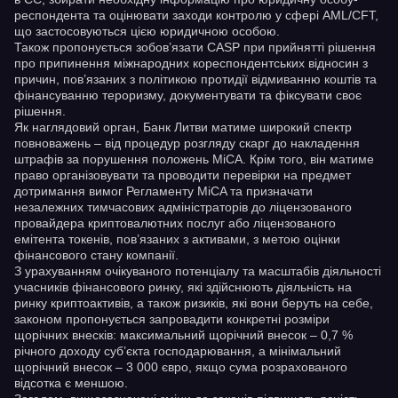
респондента та оцінювати заходи контролю у сфері AML/CFT,
що застосовуються цією юридичною особою.
Також пропонується зобов’язати CASP при прийнятті рішення
про припинення міжнародних кореспондентських відносин з
причин, пов’язаних з політикою протидії відмиванню коштів та
фінансуванню тероризму, документувати та фіксувати своє
рішення.
Як наглядовий орган, Банк Литви матиме широкий спектр
повноважень – від процедур розгляду скарг до накладення
штрафів за порушення положень MiCA. Крім того, він матиме
право організовувати та проводити перевірки на предмет
дотримання вимог Регламенту MiCA та призначати
незалежних тимчасових адміністраторів до ліцензованого
провайдера криптовалютних послуг або ліцензованого
емітента токенів, пов’язаних з активами, з метою оцінки
фінансового стану компанії.
З урахуванням очікуваного потенціалу та масштабів діяльності
учасників фінансового ринку, які здійснюють діяльність на
ринку криптоактивів, а також ризиків, які вони беруть на себе,
законом пропонується запровадити конкретні розміри
щорічних внесків: максимальний щорічний внесок – 0,7 %
річного доходу суб’єкта господарювання, а мінімальний
щорічний внесок – 3 000 євро, якщо сума розрахованого
відсотка є меншою.