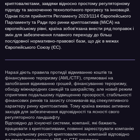
криптовалютами, завдяки відносно простому регуляторному
підходу та заохоченню технологічного прогресу та інновацій.
Однак після прийняття Регламенту 2023/1114 Європейського
Парламенту та Ради про ринки криптоактивів (MiCA) на
європейському рівні, країна зобов'язана внести ряд поправок і
змін для забезпечення плавного переходу до більш
послідовної нормативно-правової бази, що діє в межах
Європейського Союзу (ЄС).
Наразі діють правила протидії відмиванню коштів та
фінансуванню тероризму (AML/CTF), спрямовані на
запобігання відмиванню грошей, фінансуванню тероризму,
обходу міжнародних санкцій та шахрайству, але новий режим
сприятиме подальшому підвищенню прозорості, стабільності
фінансових ринків та захисту споживачів від спекулятивного
характеру ринку криптоактивів. Тому країна вживає активних
заходів для забезпечення відповідності та ясності свого
регуляторного ландшафту.
Відповідно до існуючої системи, компанії, які бажають
працювати з криптоактивами, повинні зареєструвати компанію
в спеціальному реєстрі криптовалютних компаній відповідно
до вимог, викладених у AML та CTF правилах.