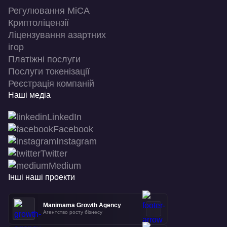
Регулювання MiCA
Криптоліцензії
Ліцензування азартних
ігор
Платіжні послуги
Послуги токенізації
Реєстрація компаній
Наші медіа
LinkedIn
Facebook
Instagram
Twitter
Medium
Інші наші проекти
Manimama Growth Agency
Агентство росту бізнесу