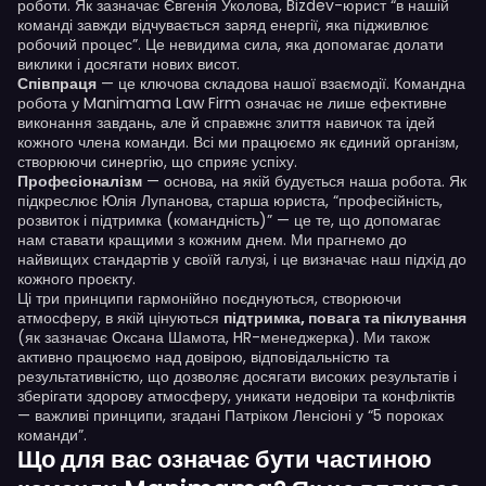
роботи. Як зазначає Євгенія Уколова, Bizdev-юрист “в нашій
команді завжди відчувається заряд енергії, яка підживлює
робочий процес”. Це невидима сила, яка допомагає долати
виклики і досягати нових висот.
Співпраця
— це ключова складова нашої взаємодії. Командна
робота у Manimama Law Firm означає не лише ефективне
виконання завдань, але й справжнє злиття навичок та ідей
кожного члена команди. Всі ми працюємо як єдиний організм,
створюючи синергію, що сприяє успіху.
Професіоналізм
— основа, на якій будується наша робота. Як
підкреслює Юлія Лупанова, старша юриста, “професійність,
розвиток і підтримка (командність)” — це те, що допомагає
нам ставати кращими з кожним днем. Ми прагнемо до
найвищих стандартів у своїй галузі, і це визначає наш підхід до
кожного проєкту.
Ці три принципи гармонійно поєднуються, створюючи
атмосферу, в якій цінуються
підтримка, повага та піклування
(як зазначає Оксана Шамота, HR-менеджерка). Ми також
активно працюємо над довірою, відповідальністю та
результативністю, що дозволяє досягати високих результатів і
зберігати здорову атмосферу, уникати недовіри та конфліктів
— важливі принципи, згадані Патріком Ленсіоні у “5 пороках
команди”.
Що для вас означає бути частиною