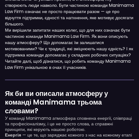
створюють люди навколо. Бути частиною команди Manimama
Law Firm означає не просто працювати разом — це про
відчуття підтримки, єдності та натхнення, яке мотивує досягати
більшого.
Ми вирішили запитати наших колег, що для них означає бути
частиною команди Manimama Law Firm. Як вони описують
нашу атмосферу? Що допомагає їм залишатися
мотивованими? Чи є традиції, які зміцнюють нашу єдність? І як
підтримка команди допомагає у складних робочих ситуаціях?
Читайте далі, щоб дізнатися, що робить команду Manimama
Law Firm унікальною в очах її учасників.
Як би ви описали атмосферу у
команді Manimama трьома
словами?
У команді Manimama атмосфера сповнена енергії, співпраці
та професіоналізму, і це не просто слова, а справжні
принципи, які керують нашою роботою.
Енергія
— це те, що заряджає кожного з нас на кожному етапі