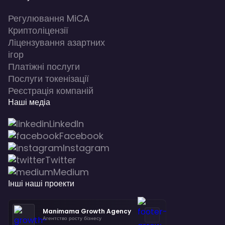
Регулювання MiCA
Криптоліцензії
Ліцензування азартних
ігор
Платіжні послуги
Послуги токенізації
Реєстрація компаній
Наші медіа
LinkedIn
Facebook
Instagram
Twitter
Medium
Інші наші проекти
Manimama Growth Agency
Агентство росту бізнесу