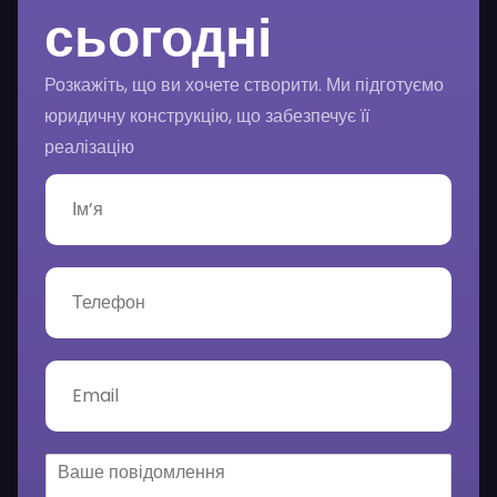
сьогодні
Розкажіть, що ви хочете створити. Ми підготуємо
юридичну конструкцію, що забезпечує її
реалізацію
І
м
’
я
*
Т
е
л
е
ф
E
о
m
н
a
*
i
l
В
*
а