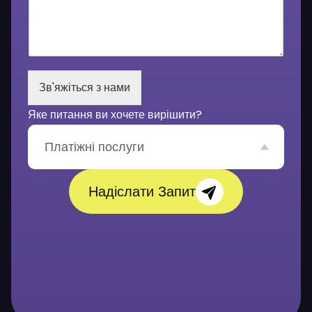
ш
е
п
о
в
і
Зв'яжіться з нами
д
о
Яке питання ви хочете вирішити?
м
л
е
Платіжні послуги
н
н
я
Надіслати Запит
*