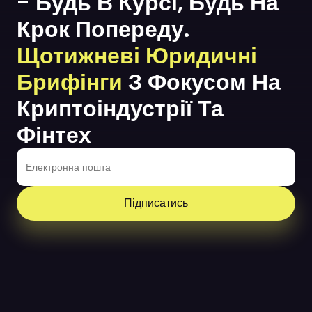
- Будь В Курсі, Будь На
Крок Попереду.
Щотижневі Юридичні
Брифінги
З Фокусом На
Криптоіндустрії Та
Фінтех
Підписатись