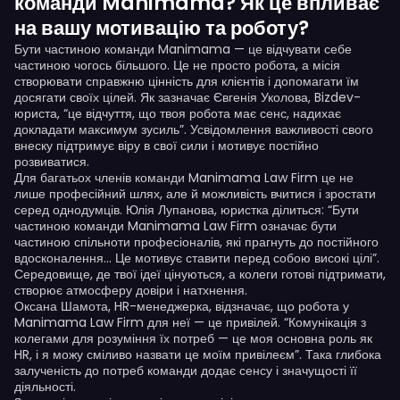
команди Manimama? Як це впливає
на вашу мотивацію та роботу?
Бути частиною команди Manimama — це відчувати себе
частиною чогось більшого. Це не просто робота, а місія
створювати справжню цінність для клієнтів і допомагати їм
досягати своїх цілей. Як зазначає Євгенія Уколова, Bizdev-
юриста, “це відчуття, що твоя робота має сенс, надихає
докладати максимум зусиль”. Усвідомлення важливості свого
внеску підтримує віру в свої сили і мотивує постійно
розвиватися.
Для багатьох членів команди Manimama Law Firm це не
лише професійний шлях, але й можливість вчитися і зростати
серед однодумців. Юлія Лупанова, юристка ділиться: “Бути
частиною команди Manimama Law Firm означає бути
частиною спільноти професіоналів, які прагнуть до постійного
вдосконалення… Це мотивує ставити перед собою високі цілі”.
Середовище, де твої ідеї цінуються, а колеги готові підтримати,
створює атмосферу довіри і натхнення.
Оксана Шамота, HR-менеджерка, відзначає, що робота у
Manimama Law Firm для неї — це привілей. “Комунікація з
колегами для розуміння їх потреб — це моя основна роль як
HR, і я можу сміливо назвати це моїм привілеєм”. Така глибока
залученість до потреб команди додає сенсу і значущості її
діяльності.