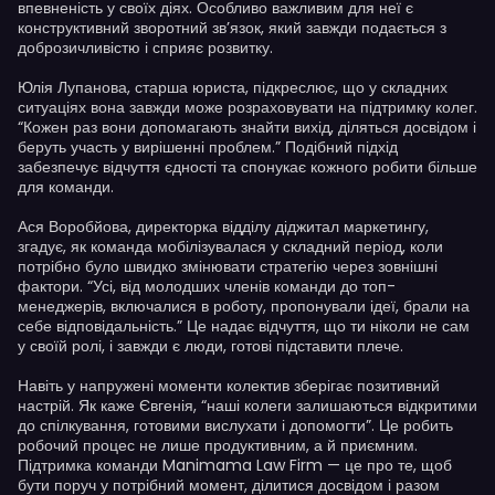
впевненість у своїх діях. Особливо важливим для неї є
конструктивний зворотний зв’язок, який завжди подається з
доброзичливістю і сприяє розвитку.
Юлія Лупанова, старша юриста, підкреслює, що у складних
ситуаціях вона завжди може розраховувати на підтримку колег.
“Кожен раз вони допомагають знайти вихід, діляться досвідом і
беруть участь у вирішенні проблем.” Подібний підхід
забезпечує відчуття єдності та спонукає кожного робити більше
для команди.
Ася Воробйова, директорка відділу діджитал маркетингу,
згадує, як команда мобілізувалася у складний період, коли
потрібно було швидко змінювати стратегію через зовнішні
фактори. “Усі, від молодших членів команди до топ-
менеджерів, включалися в роботу, пропонували ідеї, брали на
себе відповідальність.” Це надає відчуття, що ти ніколи не сам
у своїй ролі, і завжди є люди, готові підставити плече.
Навіть у напружені моменти колектив зберігає позитивний
настрій. Як каже Євгенія, “наші колеги залишаються відкритими
до спілкування, готовими вислухати і допомогти”. Це робить
робочий процес не лише продуктивним, а й приємним.
Підтримка команди Manimama Law Firm — це про те, щоб
бути поруч у потрібний момент, ділитися досвідом і разом