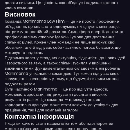
долати виклики. Це цінність, яка об’єднує і надихає кожного
члена команди.
Висновок
Команда Manimama Law Firm — це не просто професійне
об’єднання, це спільнота однодумців, які цінують співпрацю,
підтримку та постійний розвиток. Атмосфера енергії, довіри та
професіоналізму створює ідеальні умови для досягнення
спільних цілей. Кожен член команди не лише виконує свої
обов’язки, але й відчуває себе частиною чогось більшого, що
мотивує та надихає.
Підтримка колег у складних ситуаціях, відкритість до нових ідей
і зворотного зв’язку, а також спільні зусилля у вирішенні
викликів є тими фундаментальними складовими, які роблять
Manimama унікальною командою. Тут кожен відчуває свою
значущість і впевненість у тому, що будь-які виклики можна
подолати разом.
Бути частиною Manimama — це про відчуття єдності,
можливість зростати, підтримувати і досягати високих
результатів разом. Ця команда — приклад того, як
корпоративна культура може стати ключем до успіху як для
працівників, так і для компанії загалом.
Контактна інформація
Якщо ви хочете стати нашим клієнтом або партнером ви
можете зв’язатися з нами через електронну пошту: