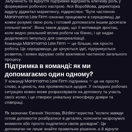
Залученість та відчуття підтримки відіграють ключову роль у
формуванні робочого настрою. Ася Воробйова, директорка
відділу діджитал маркетингу, підкреслює: “Бути частиною
Manimama Law Firm означає працювати в середовищі, де
кожен розуміє свою роль і готовий допомагати іншим досягати
спільної мети”. Вона також додає, що її мотивація зростає,
коли видно реальний вплив роботи на бізнес, і це надає
додаткового імпульсу для самореалізації.
Команда Manimama Law Firm — це більше, ніж просто
робота. Це середовище, де цінуються ідеї, підтримується
розвиток, і кожен відчуває себе важливою частиною загального
процесу.
Підтримка в команді: як ми
допомагаємо один одному?
У команді Manimama Law Firm підтримка — це не просто
слово, а цінність, яка проявляється щодня. У складних робочих
ситуаціях кожен може розраховувати на допомогу та участь
своїх колег, і це створює унікальну атмосферу довіри та
співпраці.
Як зазначає Євгенія Уколова, Bizdev-юристка “колеги завжди
готові допомогти розібратися в деталях, пояснити незрозумілі
моменти або просто поділитися своїм досвідом”. Це
допомагає не лише знайти правильне рішення, а й відчути