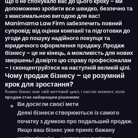
Що б не спонукало вас до цього кроку – ми
допоможемо зробити все швидко, безпечно та
з максимальною вигодою для вас!
Manimama Law Firm забезпечить повний
супровід: від оцінки компанії та підготовки до
угоди до пошуку надійного покупця та
юридичного оформлення продажу. Продаж
бізнесу – це не кінець, а можливість для нових
звершень! Довірте цю справу професіоналам
– і сконцентруйтеся на наступній великій цілі.
Чому продаж бізнесу – це розумний
крок для зростання?
Кожен бізнес має свій життєвий цикл, і настає момент, коли
продаж стає найкращим рішенням
:
Ви досягли своєї мети
Деякі бізнеси створюються із самого
початку
з думкою про подальший продаж
.
Якщо ваш бізнес уже приніс бажану