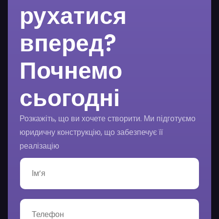
рухатися
вперед?
Почнемо
сьогодні
Розкажіть, що ви хочете створити. Ми підготуємо
юридичну конструкцію, що забезпечує її
реалізацію
І
м
’
я
*
Т
е