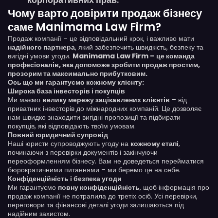
Чому варто довірити продаж бізнесу
саме Manimama Law Firm?
Продаж компанії – це відповідальний крок, і важливо мати
надійного партнера
, який забезпечить швидкість, безпеку та
вигідні умови угоди.
Manimama Law Firm – це команда
професіоналів, яка допоможе зробити продаж простим,
прозорим та максимально прибутковим.
Ось що ми гарантуємо кожному клієнту:
Широка база інвесторів і покупців
Ми маємо
велику мережу зацікавлених клієнтів
– від
приватних інвесторів до міжнародних компаній. Це дозволяє
нам швидко знаходити вигідні пропозиції та підбирати
покупців, які відповідають твоїм умовам.
Повний юридичний супровід
Наші юристи супроводжують угоду на
кожному етапі
,
починаючи з перевірки документів і закінчуючи
переоформленням бізнесу. Вам не доведеться перейматися
бюрократичними питаннями – ми беремо це на себе.
Конфіденційність і безпека угоди
Ми гарантуємо
повну конфіденційність
, щоб інформація про
продаж компанії не потрапила до третіх осіб. Усі перевірки,
переговори та фінансові деталі угоди залишаються під
надійним захистом.