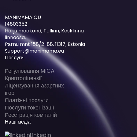
MANIMAMA OÜ
14803352
Harju maakond, Tallinn, Kesklinna
linnaosa,
Pаrnu mnt 158/2-88, 11317, Estonia
Support@manimama.eu
Послуги
Регулювання MiCA
Криптоліцензії
Ліцензування азартних
ігор
Платіжні послуги
Послуги токенізації
Реєстрація компаній
Наші медіа
LinkedIn