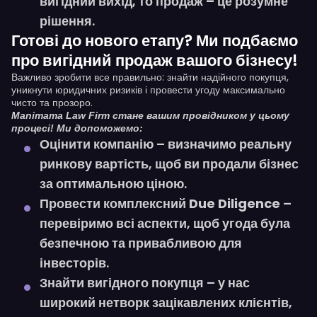
вигідний вихід
, то
продаж – це розумне
рішення
.
Готові до нового етапу? Ми подбаємо
про вигідний продаж вашого бізнесу!
Важливо зробити все правильно: знайти надійного покупця,
уникнути юридичних ризиків і провести угоду максимально
чисто та прозоро.
Manimama Law Firm стане вашим провідником у цьому
процесі! Ми допоможемо:
Оцінити компанію
– визначимо реальну
ринкову вартість, щоб ви продали бізнес
за оптимальною ціною.
Провести комплексний Due Diligence
–
перевіримо всі аспекти, щоб угода була
безпечною та привабливою для
інвесторів.
Знайти вигідного покупця
– у нас
широкий нетворк зацікавлених клієнтів,