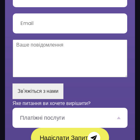
л
е
ф
E
о
m
н
a
*
i
l
В
*
а
ш
е
п
о
в
і
Зв'яжіться з нами
д
о
Яке питання ви хочете вирішити?
м
л
е
Платіжні послуги
н
н
я
Надіслати Запит