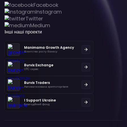
Facebook
Instagram
Twitter
Medium
Інші наші проекти
Manimama Growth Agency
Агентство росту бізнесу
Burvix Exchange
OTC сервіс
Burvix Traders
Автоматизована криптоторгівля
I Support Ukraine
Благодійний фонд