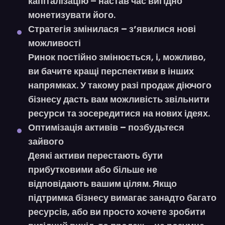
капіталізацію – настав час
вигідно
монетизувати його
.
Стратегія змінилася – з’явилися нові
можливості
Ринок постійно змінюється, і, можливо,
ви бачите
кращі перспективи в інших
напрямках
. У такому разі продаж діючого
бізнесу дасть вам можливість
звільнити
ресурси та зосередитися на нових ідеях
.
Оптимізація активів – позбудьтеся
зайвого
Деякі активи перестають бути
прибутковими або більше не
відповідають вашим цілям. Якщо
підтримка бізнесу вимагає
занадто багато
ресурсів
, або ви просто хочете зробити