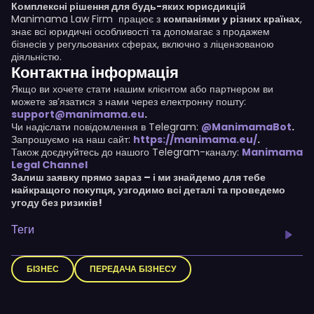
Комплексні рішення для будь-яких юрисдикцій
Manimama Law Firm працює з
компаніями у різних країнах
,
знає всі юридичні особливості та допомагає з продажем
бізнесів у регульованих сферах, включно з ліцензованою
діяльністю.
Контактна інформація
Якщо ви хочете стати нашим клієнтом або партнером ви
можете зв’язатися з нами через електронну пошту:
support@manimama.eu
.
Чи надіслати повідомлення в Telegram:
@ManimamaBot
.
Запрошуємо на наш сайт:
https://manimama.eu/
.
Також доєднуйтесь до нашого Telegram-каналу:
Manimama
Legal Channel
Залиш заявку прямо зараз – і ми знайдемо для тебе
найкращого покупця, узгодимо всі деталі та проведемо
угоду без ризиків!
Теги
БІЗНЕС
ПЕРЕДАЧА БІЗНЕСУ