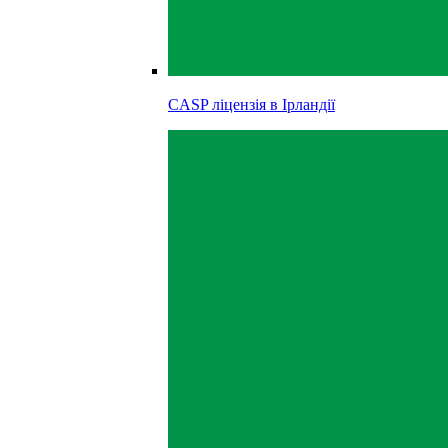
CASP ліцензія в
Ірландії