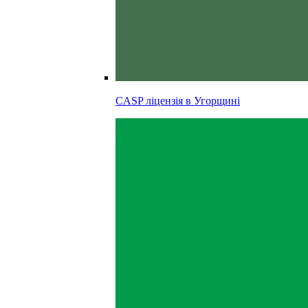
CASP ліцензія в
Угорщині