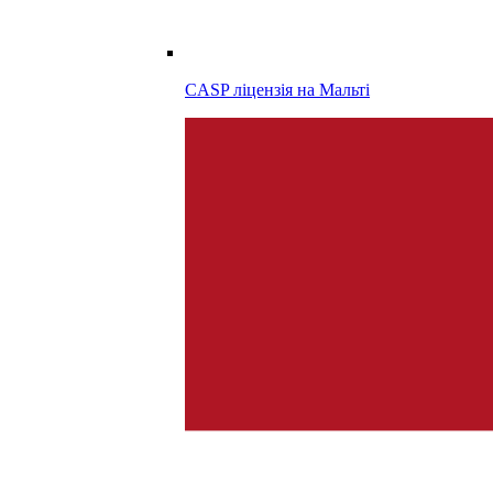
CASP ліцензія на
Мальті