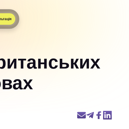
льтація
Британських
овах