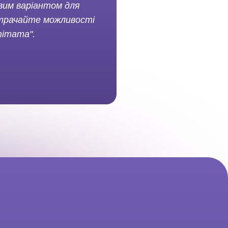
ивим варіантом для
 втрачайте можливості
nimama".