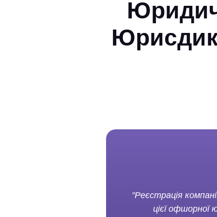
Юридич
Юрисдикц
"Реєстрація компані
цієї офшорної 