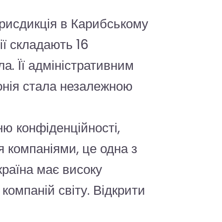
юрисдикція в Карибському
ії складають 16
а. Її адміністративним
онія стала незалежною
ню конфіденційності,
я компаніями, це одна з
раїна має високу
омпаній світу. Відкрити