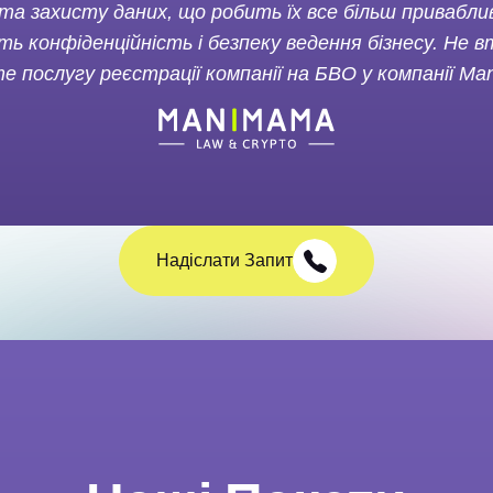
та захисту даних, що робить їх все більш привабл
ують конфіденційність і безпеку ведення бізнесу. Не
те послугу реєстрації компанії на БВО у компанії Ma
Надіслати Запит