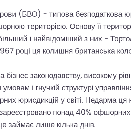
строви (БВО) - типова безподаткова 
шорною територією. Основу її територ
ільший і найвідоміший з них - Тортол
1967 році ця колишня британська кол
а бізнес законодавству, високому рів
мовам і гнучкій структурі управлінн
их юрисдикцій у світі. Недарма ця к
зареєстровано понад 40% офшорних к
це займає лише кілька днів.