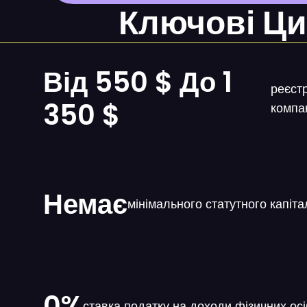
Ключові Ци
Від 550 $ До 1
реєстр
350 $
компа
Немає
мінімального статутного капіта
0%
ставка податку на доходи фізичних осі