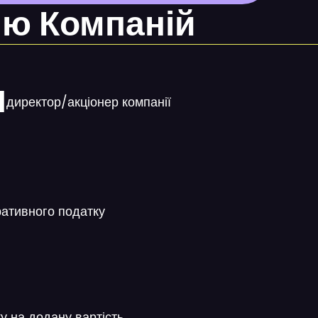
ію Компаній
1
директор/акціонер компанії
ративного податку
у на додану вартість