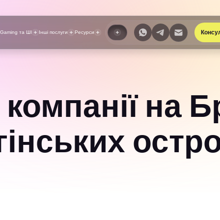
Консу
iGaming та ШІ
Інші послуги
Ресурси
 компанії на 
гінських остр