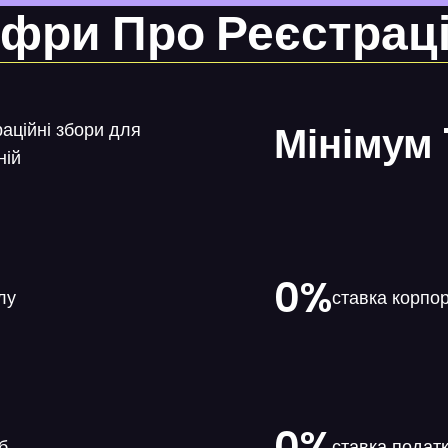
фри Про Реєстрац
Мінімум 
аційні збори для
ній
0%
лу
ставка корпо
0%
б
ставка податк