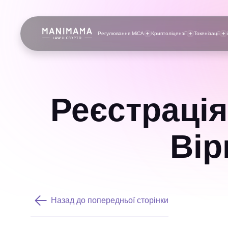
Регулювання MiCA
Криптоліцензії
Токенізації
Реєстрація
Вір
Назад до попередньої сторінки