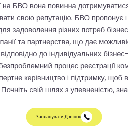
ї на БВО вона повинна дотримуватися
увати свою репутацію. БВО пропонує 
для задоволення різних потреб бізне
мпанії та партнерства, що дає можлив
відповідно до індивідуальних бізнес-с
зпроблемний процес реєстрації комп
пертне керівництво і підтримку, щоб 
 Почніть свій шлях з упевненістю, з
Запланувати Дзвінок