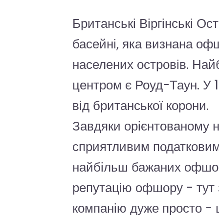
Британські Віргінські О
басейні, яка визнана оф
населених островів. Найб
центром є Роуд-Таун. У 
від британської корони.
Завдяки орієнтованому н
сприятливим податковим у
найбільш бажаних офшорн
репутацію офшору - тут 
компанію дуже просто - 