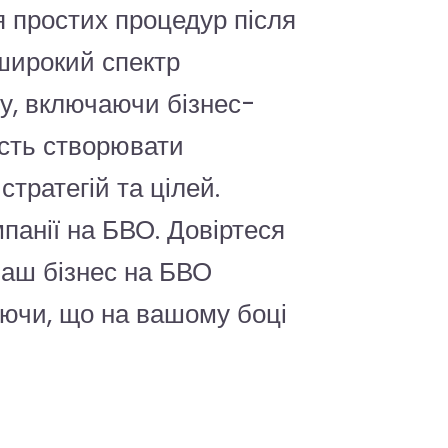
 простих процедур після
широкий спектр
су, включаючи бізнес-
ість створювати
тратегій та цілей.
анії на БВО. Довіртеся
ваш бізнес на БВО
наючи, що на вашому боці