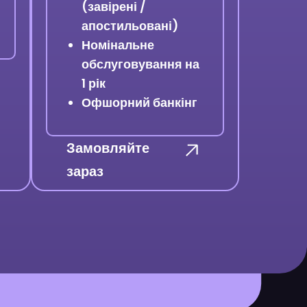
(завірені /
апостильовані)
Номінальне
обслуговування на
1 рік
Офшорний банкінг
Замовляйте
зараз