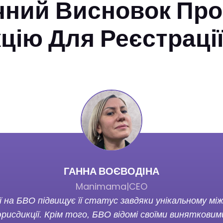
ний Висновок Про
ію Для Реєстрації
ГАННА ВОЄВОДІНА
Manimama
|
CEO
ї на БВО підвищує її статус завдяки унікальному м
юрисдикції. Крім того, БВО відомі своїми винятков